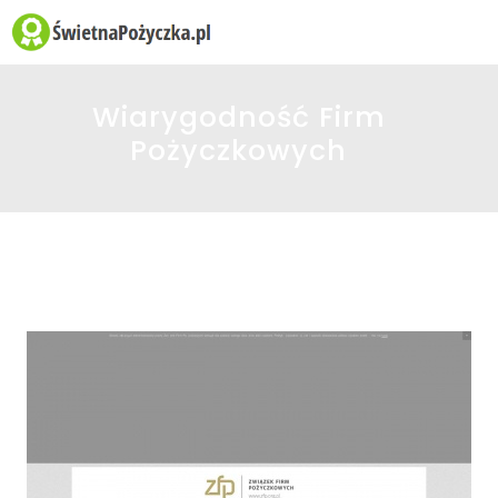
☰
Wiarygodność Firm
Pożyczkowych