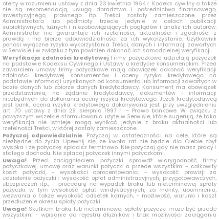
oferty w rozumieniu ustawy z dnia 23 kwietnia 1964 r. Kodeks cywilny a także
nie są rekomendacją, usługą doradztwa i pośrednictwa finansowego,
inwestycyjnego, prawnego itp. Treści zostały zamieszczone przez
Administratora lub podmioty trzecie jedynie w celach publikacji
subiektywnych, luźnych i niezobowiązujących poglądów i analiz ich autorów.
Administrator nie gwarantuje ich rzetelności, aktualności i zgodności z
prawdą i nie bierze odpowiedzialności za ich wykorzystanie. Użytkownik
ponosi wyłączne ryzyko wykorzystania Treści, danych i informacji zawartych
w Serwisie i w związku z tym powinien dokonać ich samodzielnej weryfikacji.
Weryfikacja zdolności kredytowej
Firmy pożyczkowe udzielają pożyczek
na podstawie Kodeksu Cywilnego i Ustawy o kredycie konsumenckim. Przed
zawarciem umowy firmy pożyczkowe mają obowiązek dokonać weryfikacji
zdolności kredytowej konsumentów i oceny ryzyka kredytowego na
podstawie informacji uzyskanych od konsumenta lub informacji zawartych w
bazie danych lub zbiorze danych kredytodawcy. Konsument ma obowiązek
przedstawienia, na żądanie kredytodawcy, dokumentów i informacji
niezbędnych do dokonania oceny ryzyka kredytowego. Jeżeli kredytodawcą
jest bank, ocena ryzyka kredytowego dokonywana jest przy uwzględnieniu
art. 70 ustawy z dnia 29 sierpnia 1997 r. – Prawo bankowe. W związku z
powyższym wszelkie sformułowania użyte w Serwisie, które sugerują, że taka
weryfikacja nie istnieje mogą wynikać jedynie z braku aktualności lub
rzetelności Treści, w której zostały zamieszczone.
Pożyczaj odpowiedzialnie
Pożyczaj w ostateczności na cele, które są
niezbędne do życia. Upewnij się, że kwota rat nie będzie dla Ciebie zbyt
wysoka i że pożyczkę spłacisz terminowo. Nie pożyczaj gdy nie masz pracy i
stałego dochodu. Nie spłacaj pożyczek innymi pożyczkami.
Uwaga!
Przed zaciągnięciem pożyczki sprawdź wiarygodność firmy
pożyczkowej, umowę oraz warunki pożyczki a przede wszystkim: - całkowity
koszt pożyczki, - wysokości oprocentowania, - wysokość prowizji za
udzielenie pożyczki i wysokość opłat administracyjnych, przygotowawczych,
ubezpieczeń itp., - procedurę na wypadek braku lub nieterminowej spłaty
pożyczki w tym wysokość opłat windykacyjnych, za monity, upomnienia,
wezwania a także wysokość odsetek karnych, - możliwość, warunki i koszt
przedłużenie okresu spłaty pożyczki.
Uwaga!
Skutkiem braku lub nieterminowej spłaty pożyczki może być przede
wszystkim: - wpisanie do rejestru dłużników i brak możliwości zaciągania