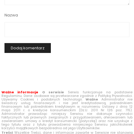
Nazwa
Ważne informacje
O serwisie
Serwis funkcjonuje na podstawie
Regulaminu. Dane osobowe są przetwarzane zgodnie z Polityką Prywatności.
Używamy Cookies i podobnych technologii.
Ważne
Administrator nie
świadczy usług finansowych i nie jest kredytodawcą, pośrednikiem
finansowym lub pośrednikiem kredytowym w rozumieniu Ustawy z dnia 12
maja 2011 r. o kredycie konsumenckim (Dz.U. 2011 Nr 126 poz. 715).
Administrator prowadząc niniejszy Serwisu nie dokonuje czynności
faktycznych lub prawnych związanych z przygotowaniem, oferowaniem lub
zawieraniem umowy o kredyt konsumencki (pożyczkę) oraz nie uzyskuje z
tego tytułu oraz z tytułu prowadzenia ninijeszego Serwisu jakichkolwiek
korzyści majątkowych bezpośrednio od jego Użytkowników.
Treści
Wszelkie Treści, dane i informacje zawarte w Serwisie nie stanowią