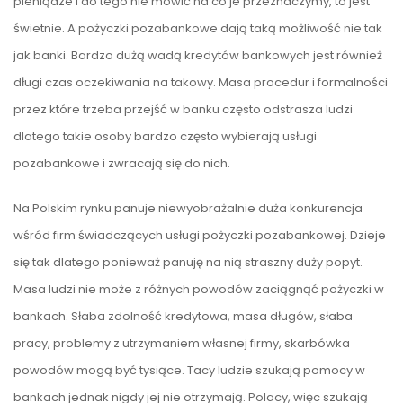
pieniądze i do tego nie mówić na co je przeznaczymy, to jest
świetnie. A pożyczki pozabankowe dają taką możliwość nie tak
jak banki. Bardzo dużą wadą kredytów bankowych jest również
długi czas oczekiwania na takowy. Masa procedur i formalności
przez które trzeba przejść w banku często odstrasza ludzi
dlatego takie osoby bardzo często wybierają usługi
pozabankowe i zwracają się do nich.
Na Polskim rynku panuje niewyobrażalnie duża konkurencja
wśród firm świadczących usługi pożyczki pozabankowej. Dzieje
się tak dlatego ponieważ panuję na nią straszny duży popyt.
Masa ludzi nie może z różnych powodów zaciągnąć pożyczki w
bankach. Słaba zdolność kredytowa, masa długów, słaba
pracy, problemy z utrzymaniem własnej firmy, skarbówka
powodów mogą być tysiące. Tacy ludzie szukają pomocy w
bankach jednak nigdy jej nie otrzymają. Polacy, więc szukają