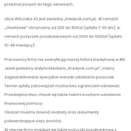
przeznaczonych do tego serwisach.
Ulica Witczaka 42 jest siedzibą „
Kredycik.com.pl
„. W ramach
,,chwilówek” otrzymamy od 200 do 1500zł (spłata 7-30 dni), w
ramach pożyczek pozabankowych od 2000 do 5000zł (spłata
12-48 miesięcy).
Pracownicy firmy nie zweryfikują naszej historii kredytowej w BIK.
Jeżeli jesteśmy stałymi klientami ,,Kredycik.com.pl”, mamy
zagwarantowane specjalne warunki udzielania pożyczek.
Termin spłaty zobowiązań można bez ograniczeń odnawiać.
Przedsiębiorstwo chwali się także niskimi kosztami udzielenia
finansowej pomocy.
Okazać musimy dowód osobisty oraz dokumenty
potwierdzające nasz dochód.
W ofercie firmy znajdują się także pożyczki pozabankowe z