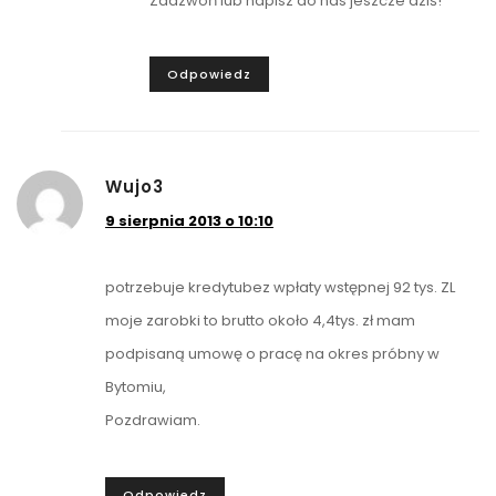
Zadzwoń lub napisz do nas jeszcze dziś!
Odpowiedz
Wujo3
9 sierpnia 2013 o 10:10
potrzebuje kredytubez wpłaty wstępnej 92 tys. ZL
moje zarobki to brutto około 4,4tys. zł mam
podpisaną umowę o pracę na okres próbny w
Bytomiu,
Pozdrawiam.
Odpowiedz