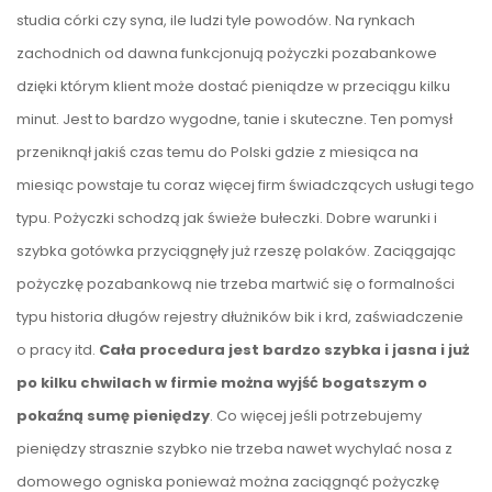
studia córki czy syna, ile ludzi tyle powodów. Na rynkach
zachodnich od dawna funkcjonują pożyczki pozabankowe
dzięki którym klient może dostać pieniądze w przeciągu kilku
minut. Jest to bardzo wygodne, tanie i skuteczne. Ten pomysł
przeniknął jakiś czas temu do Polski gdzie z miesiąca na
miesiąc powstaje tu coraz więcej firm świadczących usługi tego
typu. Pożyczki schodzą jak świeże bułeczki. Dobre warunki i
szybka gotówka przyciągnęły już rzeszę polaków. Zaciągając
pożyczkę pozabankową nie trzeba martwić się o formalności
typu historia długów rejestry dłużników bik i krd, zaświadczenie
o pracy itd.
Cała procedura jest bardzo szybka i jasna i już
po kilku chwilach w firmie można wyjść bogatszym o
pokaźną sumę pieniędzy
. Co więcej jeśli potrzebujemy
pieniędzy strasznie szybko nie trzeba nawet wychylać nosa z
domowego ogniska ponieważ można zaciągnąć pożyczkę