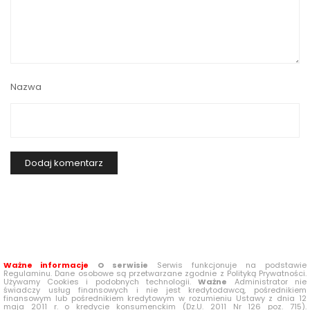
Nazwa
Ważne informacje
O serwisie
Serwis funkcjonuje na podstawie
Regulaminu. Dane osobowe są przetwarzane zgodnie z Polityką Prywatności.
Używamy Cookies i podobnych technologii.
Ważne
Administrator nie
świadczy usług finansowych i nie jest kredytodawcą, pośrednikiem
finansowym lub pośrednikiem kredytowym w rozumieniu Ustawy z dnia 12
maja 2011 r. o kredycie konsumenckim (Dz.U. 2011 Nr 126 poz. 715).