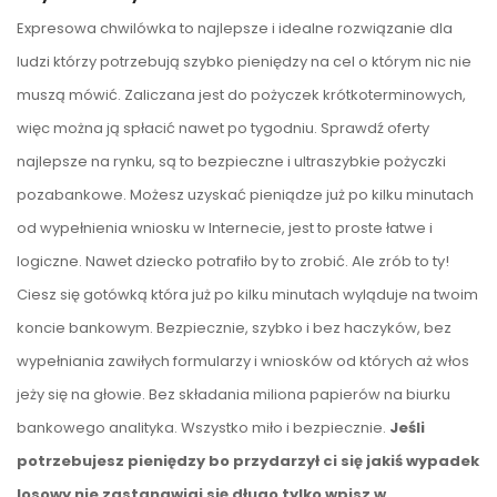
Expresowa chwilówka to najlepsze i idealne rozwiązanie dla
ludzi którzy potrzebują szybko pieniędzy na cel o którym nic nie
muszą mówić. Zaliczana jest do pożyczek krótkoterminowych,
więc można ją spłacić nawet po tygodniu. Sprawdź oferty
najlepsze na rynku, są to bezpieczne i ultraszybkie pożyczki
pozabankowe. Możesz uzyskać pieniądze już po kilku minutach
od wypełnienia wniosku w Internecie, jest to proste łatwe i
logiczne. Nawet dziecko potrafiło by to zrobić. Ale zrób to ty!
Ciesz się gotówką która już po kilku minutach wyląduje na twoim
koncie bankowym. Bezpiecznie, szybko i bez haczyków, bez
wypełniania zawiłych formularzy i wniosków od których aż włos
jeży się na głowie. Bez składania miliona papierów na biurku
bankowego analityka. Wszystko miło i bezpiecznie.
Jeśli
potrzebujesz pieniędzy bo przydarzył ci się jakiś wypadek
losowy nie zastanawiaj się długo tylko wpisz w