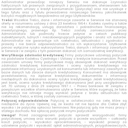
Administrator prowadząc niniejszy Serwisu nie dokonuje czynności
faktycznych lub prawnych związanych z przygotowaniem, oferowaniem lub
zawieraniem umowy o kredyt konsumencki (pożyczkę) oraz nie uzyskuje z
tego tytułu oraz z tytułu prowadzenia ninijeszego Serwisu jakichkolwiek
korzyści majątkowych bezpośrednio od jego Użytkowników.
Treści
Wszelkie Treści, dane i informacje zawarte w Serwisie nie stanowią
oferty w rozumieniu ustawy z dnia 23 kwietnia 1964 r. Kodeks cywilny a także
nie są rekomendacją, usługą doradztwa i pośrednictwa finansowego,
inwestycyjnego, prawnego itp. Treści zostały zamieszczone przez
Administratora lub podmioty trzecie jedynie w celach publikacji
subiektywnych, luźnych i niezobowiązujących poglądów i analiz ich autorów.
Administrator nie gwarantuje ich rzetelności, aktualności i zgodności z
prawdą i nie bierze odpowiedzialności za ich wykorzystanie. Użytkownik
ponosi wyłączne ryzyko wykorzystania Treści, danych i informacji zawartych
w Serwisie i w związku z tym powinien dokonać ich samodzielnej weryfikacji.
Weryfikacja zdolności kredytowej
Firmy pożyczkowe udzielają pożyczek
na podstawie Kodeksu Cywilnego i Ustawy o kredycie konsumenckim. Przed
zawarciem umowy firmy pożyczkowe mają obowiązek dokonać weryfikacji
zdolności kredytowej konsumentów i oceny ryzyka kredytowego na
podstawie informacji uzyskanych od konsumenta lub informacji zawartych w
bazie danych lub zbiorze danych kredytodawcy. Konsument ma obowiązek
przedstawienia, na żądanie kredytodawcy, dokumentów i informacji
niezbędnych do dokonania oceny ryzyka kredytowego. Jeżeli kredytodawcą
jest bank, ocena ryzyka kredytowego dokonywana jest przy uwzględnieniu
art. 70 ustawy z dnia 29 sierpnia 1997 r. – Prawo bankowe. W związku z
powyższym wszelkie sformułowania użyte w Serwisie, które sugerują, że taka
weryfikacja nie istnieje mogą wynikać jedynie z braku aktualności lub
rzetelności Treści, w której zostały zamieszczone.
Pożyczaj odpowiedzialnie
Pożyczaj w ostateczności na cele, które są
niezbędne do życia. Upewnij się, że kwota rat nie będzie dla Ciebie zbyt
wysoka i że pożyczkę spłacisz terminowo. Nie pożyczaj gdy nie masz pracy i
stałego dochodu. Nie spłacaj pożyczek innymi pożyczkami.
Uwaga!
Przed zaciągnięciem pożyczki sprawdź wiarygodność firmy
pożyczkowej, umowę oraz warunki pożyczki a przede wszystkim: - całkowity
koszt pożyczki, - wysokości oprocentowania, - wysokość prowizji za
udzielenie pożyczki i wysokość opłat administracyjnych, przygotowawczych,