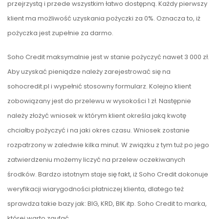
przejrzystą i przede wszystkim łatwo dostępną. Każdy pierwszy
klient ma możliwość uzyskania pożyczki za 0%. Oznacza to, iż
pożyczka jest zupełnie za darmo.
Soho Credit maksymalnie jest w stanie pożyczyć nawet 3 000 zł.
Aby uzyskać pieniądze należy zarejestrować się na
sohocredit.pl i wypełnić stosowny formularz. Kolejno klient
zobowiązany jest do przelewu w wysokości 1 zł. Następnie
należy złożyć wniosek w którym klient określa jaką kwotę
chciałby pożyczyć i na jaki okres czasu. Wniosek zostanie
rozpatrzony w zaledwie kilka minut. W związku z tym tuż po jego
zatwierdzeniu możemy liczyć na przelew oczekiwanych
środków. Bardzo istotnym staje się fakt, iż Soho Credit dokonuje
weryfikacji wiarygodności płatniczej klienta, dlatego też
sprawdza takie bazy jak: BIG, KRD, BIK itp. Soho Credit to marka,
której warto zaufać.