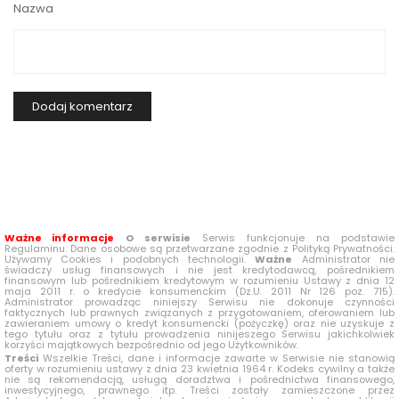
Nazwa
Ważne informacje
O serwisie
Serwis funkcjonuje na podstawie
Regulaminu. Dane osobowe są przetwarzane zgodnie z Polityką Prywatności.
Używamy Cookies i podobnych technologii.
Ważne
Administrator nie
świadczy usług finansowych i nie jest kredytodawcą, pośrednikiem
finansowym lub pośrednikiem kredytowym w rozumieniu Ustawy z dnia 12
maja 2011 r. o kredycie konsumenckim (Dz.U. 2011 Nr 126 poz. 715).
Administrator prowadząc niniejszy Serwisu nie dokonuje czynności
faktycznych lub prawnych związanych z przygotowaniem, oferowaniem lub
zawieraniem umowy o kredyt konsumencki (pożyczkę) oraz nie uzyskuje z
tego tytułu oraz z tytułu prowadzenia ninijeszego Serwisu jakichkolwiek
korzyści majątkowych bezpośrednio od jego Użytkowników.
Treści
Wszelkie Treści, dane i informacje zawarte w Serwisie nie stanowią
oferty w rozumieniu ustawy z dnia 23 kwietnia 1964 r. Kodeks cywilny a także
nie są rekomendacją, usługą doradztwa i pośrednictwa finansowego,
inwestycyjnego, prawnego itp. Treści zostały zamieszczone przez