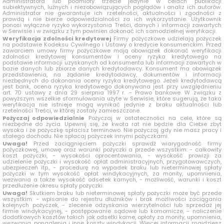
Administratora lub podmioty trzecie jedynie w celach publikacji
subiektywnych, luźnych i niezobowiązujących poglądów i analiz ich autorów.
Administrator nie gwarantuje ich rzetelności, aktualności i zgodności z
prawdą i nie bierze odpowiedzialności za ich wykorzystanie. Użytkownik
ponosi wyłączne ryzyko wykorzystania Treści, danych i informacji zawartych
w Serwisie i w związku z tym powinien dokonać ich samodzielnej weryfikacji.
Weryfikacja zdolności kredytowej
Firmy pożyczkowe udzielają pożyczek
na podstawie Kodeksu Cywilnego i Ustawy o kredycie konsumenckim. Przed
zawarciem umowy firmy pożyczkowe mają obowiązek dokonać weryfikacji
zdolności kredytowej konsumentów i oceny ryzyka kredytowego na
podstawie informacji uzyskanych od konsumenta lub informacji zawartych w
bazie danych lub zbiorze danych kredytodawcy. Konsument ma obowiązek
przedstawienia, na żądanie kredytodawcy, dokumentów i informacji
niezbędnych do dokonania oceny ryzyka kredytowego. Jeżeli kredytodawcą
jest bank, ocena ryzyka kredytowego dokonywana jest przy uwzględnieniu
art. 70 ustawy z dnia 29 sierpnia 1997 r. – Prawo bankowe. W związku z
powyższym wszelkie sformułowania użyte w Serwisie, które sugerują, że taka
weryfikacja nie istnieje mogą wynikać jedynie z braku aktualności lub
rzetelności Treści, w której zostały zamieszczone.
Pożyczaj odpowiedzialnie
Pożyczaj w ostateczności na cele, które są
niezbędne do życia. Upewnij się, że kwota rat nie będzie dla Ciebie zbyt
wysoka i że pożyczkę spłacisz terminowo. Nie pożyczaj gdy nie masz pracy i
stałego dochodu. Nie spłacaj pożyczek innymi pożyczkami.
Uwaga!
Przed zaciągnięciem pożyczki sprawdź wiarygodność firmy
pożyczkowej, umowę oraz warunki pożyczki a przede wszystkim: - całkowity
koszt pożyczki, - wysokości oprocentowania, - wysokość prowizji za
udzielenie pożyczki i wysokość opłat administracyjnych, przygotowawczych,
ubezpieczeń itp., - procedurę na wypadek braku lub nieterminowej spłaty
pożyczki w tym wysokość opłat windykacyjnych, za monity, upomnienia,
wezwania a także wysokość odsetek karnych, - możliwość, warunki i koszt
przedłużenie okresu spłaty pożyczki.
Uwaga!
Skutkiem braku lub nieterminowej spłaty pożyczki może być przede
wszystkim: - wpisanie do rejestru dłużników i brak możliwości zaciągania
kolejnych pożyczek, - zlecenie odzyskania wierzytelności lub sprzedaż jej
firmie windykacyjnej, - postępowanie sądowe lub komornicze, - naliczenie
dodatkowych kosztów takich jak odsetki karne, opłaty za monity, upomnienia,
wezwania, ponaglenia i inne koszty windykacji. Więcej informacji znajdziesz