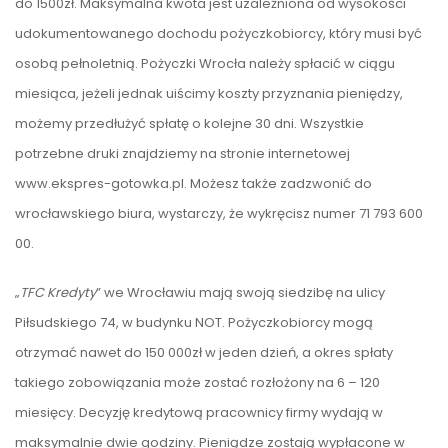
do 1500zł. Maksymalna kwota jest uzależniona od wysokości
udokumentowanego dochodu pożyczkobiorcy, który musi być
osobą pełnoletnią. Pożyczki Wrocła należy spłacić w ciągu
miesiąca, jeżeli jednak uiścimy koszty przyznania pieniędzy,
możemy przedłużyć spłatę o kolejne 30 dni. Wszystkie
potrzebne druki znajdziemy na stronie internetowej
www.ekspres-gotowka.pl. Możesz także zadzwonić do
wrocławskiego biura, wystarczy, że wykręcisz numer 71 793 600
00.
„
TFC Kredyty
” we Wrocławiu mają swoją siedzibę na ulicy
Piłsudskiego 74, w budynku NOT. Pożyczkobiorcy mogą
otrzymać nawet do 150 000zł w jeden dzień, a okres spłaty
takiego zobowiązania może zostać rozłożony na 6 – 120
miesięcy. Decyzję kredytową pracownicy firmy wydają w
maksymalnie dwie godziny. Pieniądze zostają wypłacone w