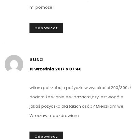
mi pomoże!
Odpowiedz
Susa
13 września 2017 o 07:40
witam potrzebuje pożyczki w wysokości 200/300zł
dodam że widnieje w bazach:(czy jest wogóle
jakaś pożyczka dla takich osób? Mieszkam we
Wrocławiu. pozdrawiam
Odpowiedz