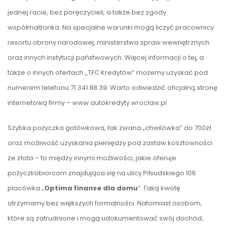
jednej racie, bez poręczycieli, a także bez zgody
współmałżonka. Na specjalne warunki mogą liczyć pracownicy
resortu obrony narodowej, ministerstwa spraw wewnętrznych
oraz innych instytucji państwowych. Więcej informacji o tej, a
także o innych ofertach ,,TFC Kredytów” możemy uzyskać pod
numerem telefonu 71 341 88 39. Warto odwiedzić oficjalną stronę
internetową firmy – www.autokredyty.wroclaw.pl
Szybka pożyczka gotówkowa, tak zwana „chwilówka” do 700zł
oraz możliwość uzyskania pieniędzy pod zastaw kosztowności
ze złota – to między innymi możliwości, jakie oferuje
pożyczkobiorcom znajdująca się na ulicy Piłsudskiego 106
placówka „
Optima finanse dla domu
”. Taką kwotę
otrzymamy bez większych formalności. Natomiast osobom,
które są zatrudnione i mogą udokumentować swój dochód,