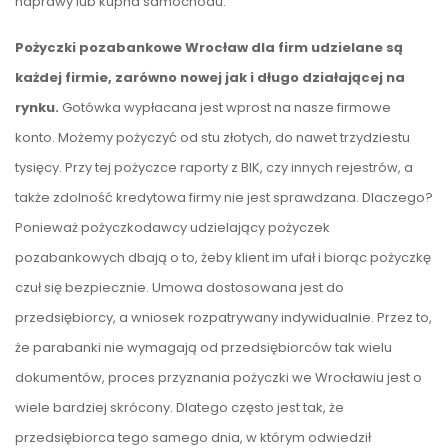
naprawy lub kupna samochodu.
Pożyczki pozabankowe Wrocław dla firm udzielane są
każdej firmie, zarówno nowej jak i długo działającej na
rynku.
Gotówka wypłacana jest wprost na nasze firmowe
konto. Możemy pożyczyć od stu złotych, do nawet trzydziestu
tysięcy. Przy tej pożyczce raporty z BIK, czy innych rejestrów, a
także zdolność kredytowa firmy nie jest sprawdzana. Dlaczego?
Ponieważ pożyczkodawcy udzielający pożyczek
pozabankowych dbają o to, żeby klient im ufał i biorąc pożyczkę
czuł się bezpiecznie. Umowa dostosowana jest do
przedsiębiorcy, a wniosek rozpatrywany indywidualnie. Przez to,
że parabanki nie wymagają od przedsiębiorców tak wielu
dokumentów, proces przyznania pożyczki we Wrocławiu jest o
wiele bardziej skrócony. Dlatego często jest tak, że
przedsiębiorca tego samego dnia, w którym odwiedził