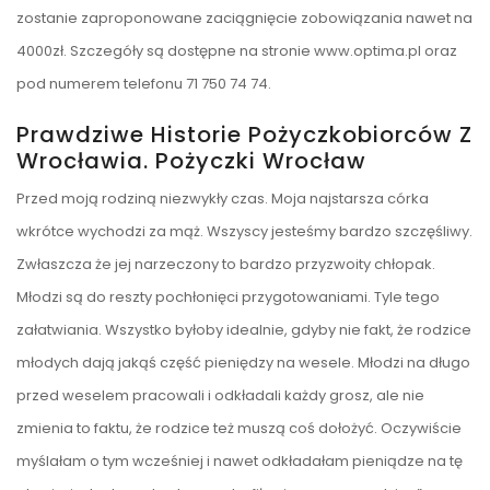
zostanie zaproponowane zaciągnięcie zobowiązania nawet na
4000zł. Szczegóły są dostępne na stronie www.optima.pl oraz
pod numerem telefonu 71 750 74 74.
Prawdziwe Historie Pożyczkobiorców Z
Wrocławia. Pożyczki Wrocław
Przed moją rodziną niezwykły czas. Moja najstarsza córka
wkrótce wychodzi za mąż. Wszyscy jesteśmy bardzo szczęśliwy.
Zwłaszcza że jej narzeczony to bardzo przyzwoity chłopak.
Młodzi są do reszty pochłonięci przygotowaniami. Tyle tego
załatwiania. Wszystko byłoby idealnie, gdyby nie fakt, że rodzice
młodych dają jakąś część pieniędzy na wesele. Młodzi na długo
przed weselem pracowali i odkładali każdy grosz, ale nie
zmienia to faktu, że rodzice też muszą coś dołożyć. Oczywiście
myślałam o tym wcześniej i nawet odkładałam pieniądze na tę