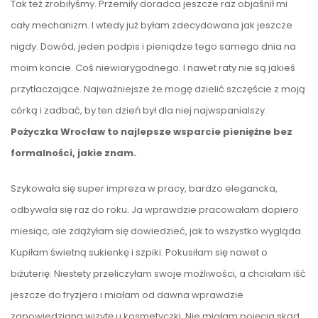
Tak też zrobiłyśmy. Przemiły doradca jeszcze raz objaśnił mi
cały mechanizm. I wtedy już byłam zdecydowana jak jeszcze
nigdy. Dowód, jeden podpis i pieniądze tego samego dnia na
moim koncie. Coś niewiarygodnego. I nawet raty nie są jakieś
przytłaczające. Najważniejsze że mogę dzielić szczęście z moją
córką i zadbać, by ten dzień był dla niej najwspanialszy.
Pożyczka Wrocław to najlepsze wsparcie pieniężne bez
formalności, jakie znam.
Szykowała się super impreza w pracy, bardzo elegancka,
odbywała się raz do roku. Ja wprawdzie pracowałam dopiero
miesiąc, ale zdążyłam się dowiedzieć, jak to wszystko wygląda.
Kupiłam świetną sukienkę i szpiki. Pokusiłam się nawet o
biżuterię. Niestety przeliczyłam swoje możliwości, a chciałam iść
jeszcze do fryzjera i miałam od dawna wprawdzie
zapowiedzianą wizytę u kosmetyczki. Nie miałam pojęcia skąd