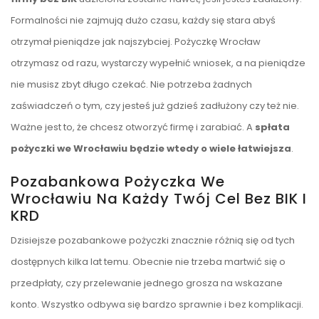
Formalności nie zajmują dużo czasu, każdy się stara abyś
otrzymał pieniądze jak najszybciej. Pożyczkę Wrocław
otrzymasz od razu, wystarczy wypełnić wniosek, a na pieniądze
nie musisz zbyt długo czekać. Nie potrzeba żadnych
zaświadczeń o tym, czy jesteś już gdzieś zadłużony czy też nie.
Ważne jest to, że chcesz otworzyć firmę i zarabiać. A
spłata
pożyczki we Wrocławiu będzie wtedy o wiele łatwiejsza
.
Pozabankowa Pożyczka We
Wrocławiu Na Każdy Twój Cel Bez BIK I
KRD
Dzisiejsze pozabankowe pożyczki znacznie różnią się od tych
dostępnych kilka lat temu. Obecnie nie trzeba martwić się o
przedpłaty, czy przelewanie jednego grosza na wskazane
konto. Wszystko odbywa się bardzo sprawnie i bez komplikacji.