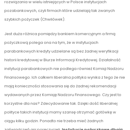
rozwiązania w wielu istniejących w Polsce instytucjach
pozabankowych, czyli firmach które udzielają tak zwanych
szybkich pożyczek (Chwilówek).
Jest duża różnica pomiędzy bankiem komercyjnym a firmą
pożyczkową polega ona na tym, że w instytucjach
parabankowych kredyty udzielane są bez żadnej weryfikacji
historii kredytowej w Biurze Informacji Kredytowej. Działalność
instytucji parabankowych nie podlega również Komisji Nadzoru
Finansowego. Ich całkiem liberalna polityka wynika z tego że nie
mają konieczności stosowania się do żadnej rekomendacji
wydawanych przez Komisję Nadzoru Finansowego. Czy jest to
korzystne dla nas? Zdecydowanie tak. Dzięki dość liberalnej
polityce takich instytucji mamy szansę otrzymać gotówkę w
ciągu kilku godzin. Ponadto nie trzeba mieć żadnych
zaświadczeń ani poręczycieli.
Instytucje pożyczkowe dbają