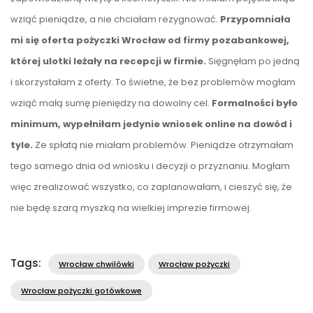
wziąć pieniądze, a nie chciałam rezygnować.
Przypomniała
mi się oferta pożyczki Wrocław od firmy pozabankowej,
której ulotki leżały na recepcji w firmie.
Sięgnęłam po jedną
i skorzystałam z oferty. To świetne, że bez problemów mogłam
wziąć małą sumę pieniędzy na dowolny cel.
Formalności było
minimum, wypełniłam jedynie wniosek online na dowód i
tyle.
Ze spłatą nie miałam problemów. Pieniądze otrzymałam
tego samego dnia od wniosku i decyzji o przyznaniu. Mogłam
więc zrealizować wszystko, co zaplanowałam, i cieszyć się, że
nie będę szarą myszką na wielkiej imprezie firmowej.
Tags:
Wrocław chwilówki
Wrocław pożyczki
Wrocław pożyczki gotówkowe