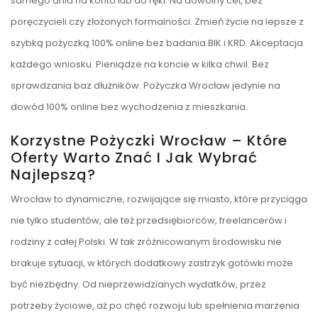
samego dnia na konto lub do ręki. Na dowolny cel, bez
poręczycieli czy złożonych formalności. Zmień życie na lepsze z
szybką pożyczką 100% online bez badania BIK i KRD. Akceptacja
każdego wniosku. Pieniądze na koncie w kilka chwil. Bez
sprawdzania baz dłużników. Pożyczka Wrocław jedynie na
dowód 100% online bez wychodzenia z mieszkania.
Korzystne Pożyczki Wrocław – Które
Oferty Warto Znać I Jak Wybrać
Najlepszą?
Wrocław to dynamiczne, rozwijające się miasto, które przyciąga
nie tylko studentów, ale też przedsiębiorców, freelancerów i
rodziny z całej Polski. W tak zróżnicowanym środowisku nie
brakuje sytuacji, w których dodatkowy zastrzyk gotówki może
być niezbędny. Od nieprzewidzianych wydatków, przez
potrzeby życiowe, aż po chęć rozwoju lub spełnienia marzenia