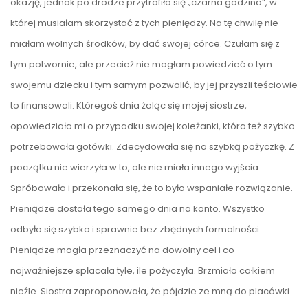
okazję, jednak po drodze przytrafiła się „czarna godzina”, w
której musiałam skorzystać z tych pieniędzy. Na tę chwilę nie
miałam wolnych środków, by dać swojej córce. Czułam się z
tym potwornie, ale przecież nie mogłam powiedzieć o tym
swojemu dziecku i tym samym pozwolić, by jej przyszli teściowie
to finansowali. Któregoś dnia żaląc się mojej siostrze,
opowiedziała mi o przypadku swojej koleżanki, która też szybko
potrzebowała gotówki. Zdecydowała się na szybką pożyczkę. Z
początku nie wierzyła w to, ale nie miała innego wyjścia.
Spróbowała i przekonała się, że to było wspaniałe rozwiązanie.
Pieniądze dostała tego samego dnia na konto. Wszystko
odbyło się szybko i sprawnie bez zbędnych formalności.
Pieniądze mogła przeznaczyć na dowolny cel i co
najważniejsze spłacała tyle, ile pożyczyła. Brzmiało całkiem
nieźle. Siostra zaproponowała, że pójdzie ze mną do placówki.