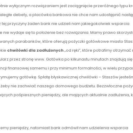
lokrotnie wyłącznym rozwiązaniem jest zaciągnięcie przeróżnego typu k
ś zaległe debety, a placówka bankowa nie chce nam udostępnić nas
z tej przyczyny żaden bank nie udzieli nam jakiegokolwiek wsparcia
 nie wydaje się to położenie bez rozwiązania. Mamy prawo skorzyst
zwanych parabanków, które oferują pożyczki gotówkowe miasto Sta
bkie
chwilówki dla zadłużonych
„od ręki”, które potrafimy otrzymać
larz przez stronę www. Gotówka po kilkunastu minutach znajdują się
ncji finansowej samemu i przy minimum formalności, w wielu przyp
ymujemy gotówkę. Spłatę błyskawicznej chwilówki – Staszów jesteś
iwie żeby nie zachwiać naszego domowego budżetu. Bezzwłoczne poży
nących pośpiesznych pieniędzy, ale mających aktualnie zadłużenia, 
ujemy pieniędzy, natomiast bank odmówił nam udzielenia wsparcia