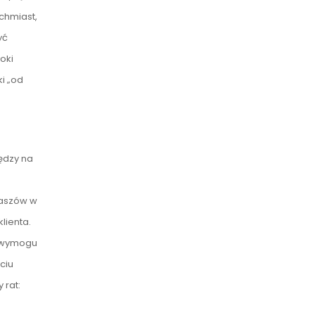
chmiast,
yć
oki
i „od
ędzy na
taszów w
lienta.
z wymogu
ciu
 rat: