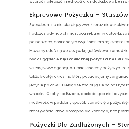
wybrać najlepszą, niedrogą oraz dodatkowo bezzwł
Ekpresowa Pożyczka – Staszów
Sposobem na nie cierpiący zwłoki oraz nieoczekiwan
Podczas gdy natychmiast potrzebujemy gotówki, za
po bankach, doskonałym wyjaśnieniem są ekspresowe 
Możemy udać się po pożyczkę gotówkowąsamodzielni
być osiągnięcie
błyskawicznej pożyczki bez BIK
dl
witrynę www agencji, od jakiej chcemy pożyczyć. P
także kwotę i okres, na który potrzebujemy zorgan
jedynie po chwili. Pieniądze znajdują się na naszym
wniosku. Osoby zadłużone, posiadające niekorzystną 
możliwość w podobny sposób starać się o pożyczkę 
rzeczywiście łatwo dostępne dla każdego, bez potr
Pożyczki Dla Zadłużonych – St