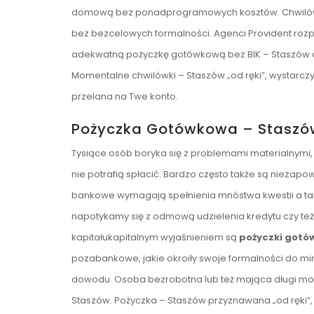
domową bez ponadprogramowych kosztów. Chwilówki
bez bezcelowych formalności. Agenci Provident rozp
adekwatną pożyczkę gotówkową bez BIK – Staszów dl
Momentalne chwilówki – Staszów „od ręki”, wystarczy
przelana na Twe konto.
Pożyczka Gotówkowa – Staszó
Tysiące osób boryka się z problemami materialnymi, j
nie potrafią spłacić. Bardzo często także są niezap
bankowe wymagają spełnienia mnóstwa kwestii a tak
napotykamy się z odmową udzielenia kredytu czy te
kapitałukapitalnym wyjaśnieniem są
pożyczki gotó
pozabankowe, jakie okroiły swoje formalności do 
dowodu. Osoba bezrobotna lub też mająca długi mo
Staszów. Pożyczka – Staszów przyznawana „od ręki”, 