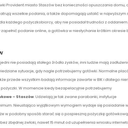
 Provident miasto Staszów bez konieczności opuszczania domu, o
atrują wszelkie podania, a także dopomagają ustalić w najwyższym 
a każdego pożyczkobiorcy, aby nie posiadał trudności z oddaniem
 zapełnić podanie online, a gotówka w niesłychanie krótkim okresie 
w
edni nie posiadają stałego źródła zysków, inni ludzie mają zadłużenia
owiedziane sytuacje, gdy nagle potrzebujemy gotówki. Normalne plac
że przede wszystkim badają informacje zawarte w BIK i dlatego nie
ż pożyczki. W momencie kiedy bezapelacyjnie potrzebujemy
wkowe – Staszów
. Udzielają je tak zwane parabanki, instytucje
minimum. Nieustająco wyjątkowym wymogiem wydaje się posiadanie
że w podobny sposób starać się o pospieszną pożyczkę gotówkową
bez zbędnej zwłoki, nawet 15 minut od uzupełnienia wniosku interne