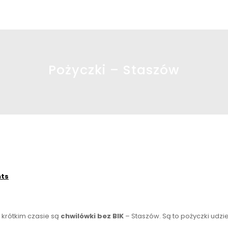
Pożyczki – Staszów
ts
krótkim czasie są
chwilówki bez BIK
– Staszów. Są to pożyczki udzi