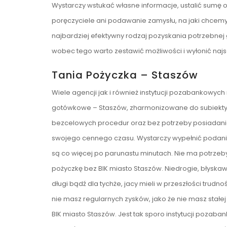
Wystarczy wstukać własne informacje, ustalić sumę 
poręczyciele ani podawanie zamysłu, na jaki chcemy p
najbardziej efektywny rodzaj pozyskania potrzebnej
wobec tego warto zestawić możliwości i wyłonić najso
Tania Pożyczka – Staszów
Wiele agencji jak i również instytucji pozabankowyc
gotówkowe – Staszów, zharmonizowane do subiekty
bezcelowych procedur oraz bez potrzeby posiadania p
swojego cennego czasu. Wystarczy wypełnić podani
są co więcej po parunastu minutach. Nie ma potrze
pożyczkę bez BIK miasto Staszów. Niedrogie, błyskaw
długi bądź dla tychże, jacy mieli w przeszłości trudno
nie masz regularnych zysków, jako że nie masz stałe
BIK miasto Staszów. Jest tak sporo instytucji pozab