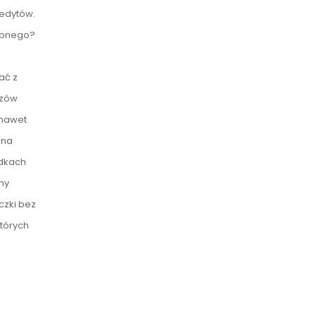
redytów.
tępnego?
ać z
szów
 nawet
 na
adkach
my
czki bez
których