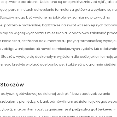
zej zwane parabanki. Udzielane są one praktycznie „od ręki”, jak 
 więcej paru minutach od wysłania formularza gotówka wysyłane są n
Staszów mogą być wydane na jakikolwiek zamiar na przykład na
 potrzebie materialnej bądź także na zwrot wcześniejszych zobowi
imy co więcej wychodzić z mieszkania i dodatkowo załatwiać proce
e konieczna jest żadna dokumentacja, i jedyną formalnością wydaje 
 zobligowani posiadać nawet comiesięcznych zysków lub adekwatne
 Staszów wydaje się doskonałym wyjściem dla osób jakie nie mają z
cznego kredytu w placówce bankowej, i także są w ogromnie ciężkiej 
 Staszów
 pożyczki gotówkowej udzielanej „od ręki”, bez zapotrzebowania
otrzebujemy pieniędzy, a bank odmówił nam udzielenia jakiegoś wspa
edytową, znakomitym rozstrzygnięciem jest
pożyczka gotówkowa
–