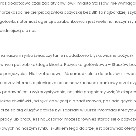
oraz dodatkowo czas zapłaty chwilówki miasto Staszów. Nie wymaga
rzekazać nie cierpiącą zwłoki pożyczkę bez BIK.To najbardziej szybk
 gotówki, natomiast agencji pozabankowych jest wiele na naszym ryn
lidniejszą dla nas.
h na naszym rynku świadczy tanie i dodatkowo błyskawiczne pożyczki
wnych potrzeb każdego klienta. Pożyczka gotówkowa – Staszów be
oręczycieli. Nie trzeba nawet iść samodzielnie do oddziału i trwon
e przez internet, a pieniądze na na nasz rachunek bankowy przeka
by podawać celu wykorzystywania, na jakie pragniemy wziąść ekspr
iczne chwilówki „od ręki” co więcej dla zadłużonych, posiadających 
ści ze spłatą długów a także byli zapisani w Biurze Informacji Kredytowe
j pracy lub pracujesz na „czarno” możesz również starać się o pożycz
ankowych na naszym rynku, skutkiem tego dobrze jest porównać oferty 