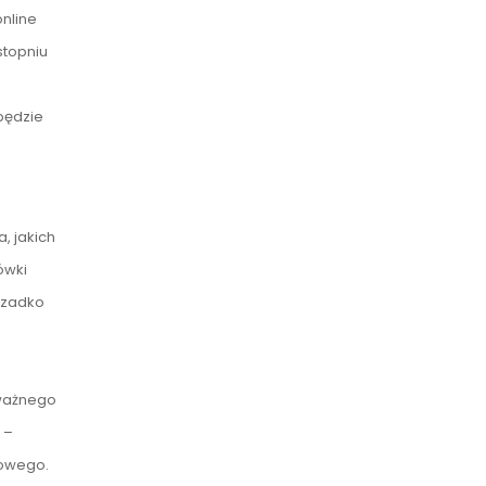
nline
stopniu
.
będzie
, jakich
ówki
rzadko
 ważnego
 –
towego.