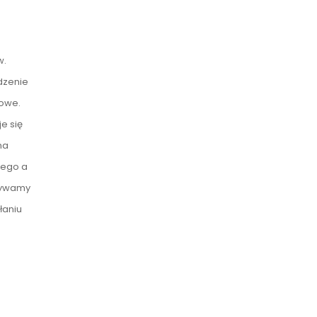
w.
dzenie
sowe.
e się
na
wego a
obywamy
łaniu