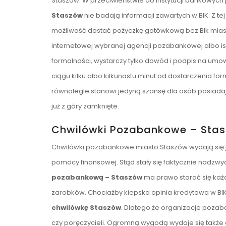
Staszów. W przeciwieństwie do instytucji bankowy
Staszów
nie badają informacji zawartych w BIK. Z t
możliwość dostać pożyczkę gotówkową bez BIk miast
internetowej wybranej agencji pozabankowej albo i
formalności, wystarczy tylko dowód i podpis na um
ciągu kilku albo kilkunastu minut od dostarczenia f
równolegle stanowi jedyną szansę dla osób posiada
już z góry zamknięte.
Chwilówki Pozabankowe – Sta
Chwilówki pozabankowe miasto Staszów wydają się je
pomocy finansowej. Stąd stały się faktycznie nadzw
pozabankową – Staszów
ma prawo starać się każd
zarobków. Chociażby kiepska opinia kredytowa w BIK
chwilówkę Staszów
. Dlatego że organizacje poza
czy poręczycieli. Ogromną wygodą wydaje się także 