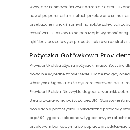
www, bez konieczności wychodzenia z domu. Trzeba j
nawet po parunastu minutach przelewane są na na
przekazane na jakiś zamysł, na spłatę zaległych zo
chwilówki – Staszów to najbardziej łatwy sposóbnaj
ręki”, bez bezcelowych procedur jak również straty
Pożyczka Gotówkowa Provident
Provident Polska użycza pożyczek miasto Staszów dl
dowolnie wybrane zamierzenie. Ludzie mający obecnie
własnych długów a także byli zarejestrowani w BIK,
Provident Polska. Niezwykle dogodne warunki, dobr
Bieg przyznawania pożyczki bez BIK- Staszów jest 
posiadania poręczycieli. Błyskawiczne pożyczki got
bądź 90 tygodni, spłacane w tygodniowych ratach na 
przelewem bankowym albo poprzez przedstawiciela a