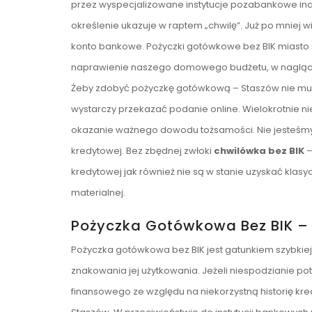
przez wyspecjalizowane instytucje pozabankowe inac
określenie ukazuje w raptem „chwilę”. Już po mniej
konto bankowe. Pożyczki gotówkowe bez BIK miasto 
naprawienie naszego domowego budżetu, w naglącej
Żeby zdobyć pożyczkę gotówkową – Staszów nie mus
wystarczy przekazać podanie online. Wielokrotnie ni
okazanie ważnego dowodu tożsamości. Nie jesteśmy
kredytowej. Bez zbędnej zwłoki
chwilówka bez BIK
–
kredytowej jak również nie są w stanie uzyskać klasy
materialnej.
Pożyczka Gotówkowa Bez BIK –
Pożyczka gotówkowa bez BIK jest gatunkiem szybkiej
znakowania jej użytkowania. Jeżeli niespodzianie p
finansowego ze względu na niekorzystną historię kr