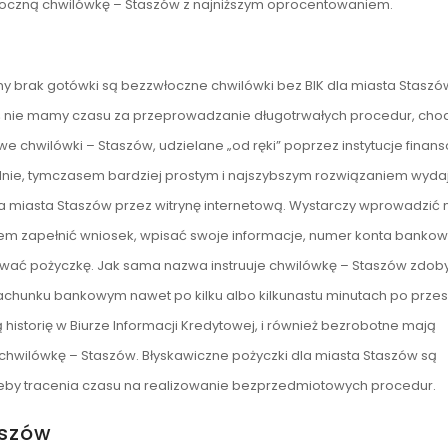
oczną chwilówkę – Staszów z najniższym oprocentowaniem.
y brak gotówki są bezzwłoczne chwilówki bez BIK dla miasta Staszó
ś nie mamy czasu za przeprowadzanie długotrwałych procedur, cho
chwilówki – Staszów, udzielane „od ręki” poprzez instytucje finan
e, tymczasem bardziej prostym i najszybszym rozwiązaniem wydaj
a miasta Staszów przez witrynę internetową. Wystarczy wprowadzić 
otem zapełnić wniosek, wpisać swoje informacje, numer konta banko
izować pożyczkę. Jak sama nazwa instruuje chwilówkę – Staszów zd
 rachunku bankowym nawet po kilku albo kilkunastu minutach po przes
historię w Biurze Informacji Kredytowej, i również bezrobotne mają
chwilówkę – Staszów. Błyskawiczne pożyczki dla miasta Staszów są
zeby tracenia czasu na realizowanie bezprzedmiotowych procedur.
aszów