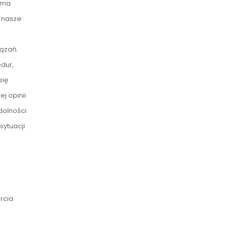
sama
a nasze
ązań.
dur,
się
j opinii
dolności
sytuacji
rcia