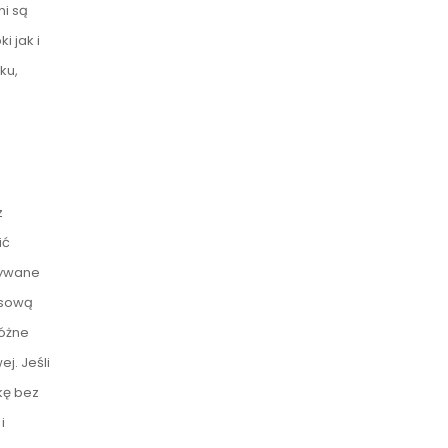
ni są
i jak i
ku,
z
ić
zywane
esową
różne
j. Jeśli
kę bez
i