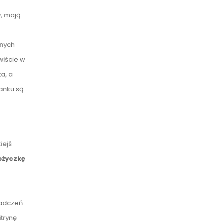
w, mają
dnych
wiście w
a, a
anku są
iejś
ożyczkę
iadczeń
trynę