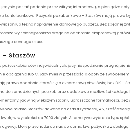
edynie posłać podanie przez witrynę internetową, a pieniądze naty
sze konto bankowe. Pożyczki pozabankowe – Staszów mają prawo b
bowiązań lub też na naprawienie domowego budżetu. Bez zbędnej zwł
prostsze wyjscienajprostsza droga na odebranie ekspresowej gotówk
 naszego cennego czasu.
 – Staszów
a pożyczkobiorców indywidualnych, jacy niespodzianie pragną pieni
 obciążenia lub Ci, jacy mieli w przeszłości kłopoty ze zwróceniem
 mają prawo podobnie starać się o ekspresową chwilówkę bez BIK – S
ane do samodzielnych potrzeb oraz dodatkowo możliwości każdego k
momentalny, jak w największym stopniu uproszczone formalności, be
ówkowe miasto Staszów dawane na czas trzydziestu, 45, sześćdziesię
kwotę w wysokości do 7000 złotych. Alternatywa wybrania typu spłaty
gencji, który przychodzi do nas do domu, tzw. pożyczka z obsługą