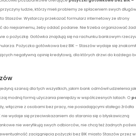
ch placówki pozabankowe oferujące
pożyczki gotówkowe bez BIK –
ej przyczyny ludzie, którzy mieli problemy ze spłaceniem swych długó
o Staszów. Wystarczy przekazać formularz internetowy ze strony
sć do niejsamemu, żeby oddać podanie. Nie trzeba organizować ża
owie o pożyczkę. Gotówka znajdują się na rachunku bankowym rzeczy
ormularza. Pożyczka gotówkowa bez BIK – Staszów wydaje się znakomit
jących negatywną opinię kredytową, dla których drzwi do każdego b
szów
dyną szansą dla tych wszystkich, jakim bank odmówił udzielenia jak
yczaj modną formą użyczania pieniędzy w współczesnych latach. O
p
y, włącznie z osobami bez pracy, nie posiadającymi stałego źródła
 nie wydaje się przeciwskazaniem do starania się o błyskawiczną
bankowe nie weryfikują swych odbiorców, nie chcą też żadnych pośw
ewentualność zaciągnięcia pożyczki bez BIK miasto Staszów przez wi