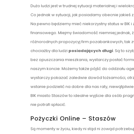
Dużo ludzi jest w trudnej sytuacji materialnej i wie
Co jednak w sytuacji, jak posiadamy obecnie jakie
Na pewno będziemy mieć niekorzystny status w BIK i 
finansowego. Miejmy świadomość niemniej jednak, że
różnorodnych propozycyj firm pozabankowych, tak 
chociażby dla ludzi
posiadających długi
. Są to szy
bez opuszczania mieszkania, wystarczy posłać formu
naszym koncie. Możemy także pójść do oddziału age
wystarczy pokazać zaledwie dowód tożsamości, otrz
wstanie podzielić na dobre dla nas raty, niewątpl
BIK miasto Staszów to idealne wyjście dla osób prag
nie potrafi spłacić.
Pożyczki Online – Staszów
Są momenty w życiu, kiedy ni stąd ni zowąd potrzeb