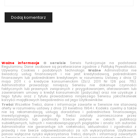
Ważne informacje
O serwisie
Serwis funkcjonuje na podstawie
Regulaminu. Dane osobowe są przetwarzane zgodnie z Polityką Prywatności.
Używamy Cookies i podobnych technologii.
Ważne
Administrator nie
świadczy usług finansowych i nie jest kredytodawcą, pośrednikiem
finansowym lub pośrednikiem kredytowym w rozumieniu Ustawy z dnia 12
maja 2011 r. o kredycie konsumenckim (Dz.U. 2011 Nr 126 poz. 715).
Administrator prowadząc niniejszy Serwisu nie dokonuje czynności
faktycznych lub prawnych związanych z przygotowaniem, oferowaniem lub
zawieraniem umowy o kredyt konsumencki (pożyczkę) oraz nie uzyskuje z
tego tytułu oraz z tytułu prowadzenia ninijeszego Serwisu jakichkolwiek
korzyści majątkowych bezpośrednio od jego Użytkowników.
Treści
Wszelkie Treści, dane i informacje zawarte w Serwisie nie stanowią
oferty w rozumieniu ustawy z dnia 23 kwietnia 1964 r. Kodeks cywilny a także
nie są rekomendacją, usługą doradztwa i pośrednictwa finansowego,
inwestycyjnego, prawnego itp. Treści zostały zamieszczone przez
Administratora lub podmioty trzecie jedynie w celach publikacji
subiektywnych, luźnych i niezobowiązujących poglądów i analiz ich autorów.
Administrator nie gwarantuje ich rzetelności, aktualności i zgodności z
prawdą i nie bierze odpowiedzialności za ich wykorzystanie. Użytkownik
ponosi wyłączne ryzyko wykorzystania Treści, danych i informacji zawartych
w Serwisie i w związku z tym powinien dokonać ich samodzielnej weryfikacji.