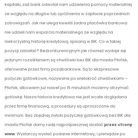
kapitału, zaś bank odwołał nam udzielenia pomocy materialnej
ze względu na długów lub opóźnienia w zapłacie poprzednich
zobowiązań. Jak nie ulega kwestii żadna placówka bankowa
nie udzieli nam wsparcia materialnego ze względu na
niekorzystną historię kredytową, spisaną w BIK. Co w takiej
pozycji zdziałać? Bezkonkurencyjnym jak również wydaje się
jedynym rozwikłaniem są chwilówki bez BIK dla miasta Płońsk,
oferowane przez firmy pozabankowe. Są to ekspresowe
pożyczki gotówkowe, nazywane po wielokroć chwilówkami –
Płońsk, albowiem już nawet po 15 minutach możemy otrzymać
gotówkę. Nasza historia kredytowa nie jest wcale doglądana
przez firmę finansową, a procedury są uproszczone do
minimum. Bez zbędnej zwłoki pożyczkę gotówkową bez BIK dla
miasta Płońsk damy radę najpośpieszniej dostać
przez stronę
www
. Wystarczy wysłać podanie internetowy, i pieniądze po