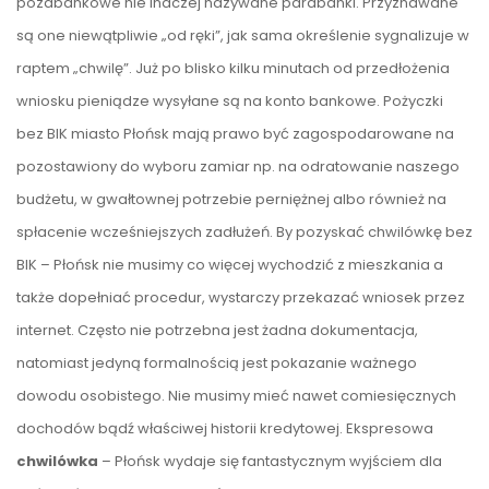
pozabankowe nie inaczej nazywane parabanki. Przyznawane
są one niewątpliwie „od ręki”, jak sama określenie sygnalizuje w
raptem „chwilę”. Już po blisko kilku minutach od przedłożenia
wniosku pieniądze wysyłane są na konto bankowe. Pożyczki
bez BIK miasto Płońsk mają prawo być zagospodarowane na
pozostawiony do wyboru zamiar np. na odratowanie naszego
budżetu, w gwałtownej potrzebie perniężnej albo również na
spłacenie wcześniejszych zadłużeń. By pozyskać chwilówkę bez
BIK – Płońsk nie musimy co więcej wychodzić z mieszkania a
także dopełniać procedur, wystarczy przekazać wniosek przez
internet. Często nie potrzebna jest żadna dokumentacja,
natomiast jedyną formalnością jest pokazanie ważnego
dowodu osobistego. Nie musimy mieć nawet comiesięcznych
dochodów bądź właściwej historii kredytowej. Ekspresowa
chwilówka
– Płońsk wydaje się fantastycznym wyjściem dla