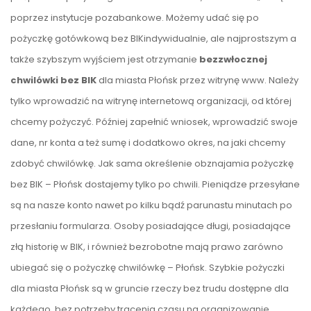
poprzez instytucje pozabankowe. Możemy udać się po
pożyczkę gotówkową bez BIKindywidualnie, ale najprostszym a
także szybszym wyjściem jest otrzymanie
bezzwłocznej
chwilówki bez BIK
dla miasta Płońsk przez witrynę www. Należy
tylko wprowadzić na witrynę internetową organizacji, od której
chcemy pożyczyć. Później zapełnić wniosek, wprowadzić swoje
dane, nr konta a też sumę i dodatkowo okres, na jaki chcemy
zdobyć chwilówkę. Jak sama określenie obznajamia pożyczkę
bez BIK – Płońsk dostajemy tylko po chwili. Pieniądze przesyłane
są na nasze konto nawet po kilku bądź parunastu minutach po
przesłaniu formularza. Osoby posiadające długi, posiadające
złą historię w BIK, i również bezrobotne mają prawo zarówno
ubiegać się o pożyczkę chwilówkę – Płońsk. Szybkie pożyczki
dla miasta Płońsk są w gruncie rzeczy bez trudu dostępne dla
każdego, bez potrzeby tracenia czasu na organizowanie