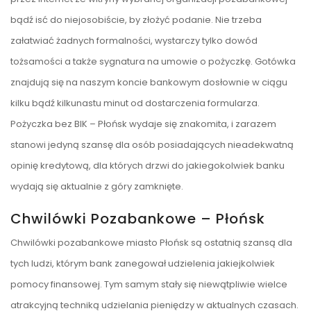
bądź isć do niejosobiście, by złożyć podanie. Nie trzeba
załatwiać żadnych formalności, wystarczy tylko dowód
tożsamości a także sygnatura na umowie o pożyczkę. Gotówka
znajdują się na naszym koncie bankowym dosłownie w ciągu
kilku bądź kilkunastu minut od dostarczenia formularza.
Pożyczka bez BIK – Płońsk wydaje się znakomita, i zarazem
stanowi jedyną szansę dla osób posiadających nieadekwatną
opinię kredytową, dla których drzwi do jakiegokolwiek banku
wydają się aktualnie z góry zamknięte.
Chwilówki Pozabankowe – Płońsk
Chwilówki pozabankowe miasto Płońsk są ostatnią szansą dla
tych ludzi, którym bank zanegował udzielenia jakiejkolwiek
pomocy finansowej. Tym samym stały się niewątpliwie wielce
atrakcyjną techniką udzielania pieniędzy w aktualnych czasach.