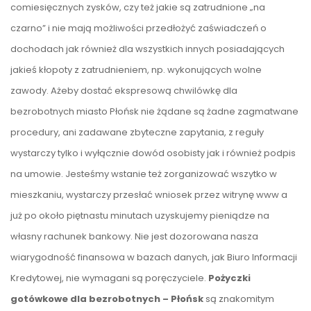
comiesięcznych zysków, czy też jakie są zatrudnione „na
czarno” i nie mają możliwości przedłożyć zaświadczeń o
dochodach jak również dla wszystkich innych posiadających
jakieś kłopoty z zatrudnieniem, np. wykonujących wolne
zawody. Ażeby dostać ekspresową chwilówkę dla
bezrobotnych miasto Płońsk nie żądane są żadne zagmatwane
procedury, ani zadawane zbyteczne zapytania, z reguły
wystarczy tylko i wyłącznie dowód osobisty jak i również podpis
na umowie. Jesteśmy wstanie też zorganizować wszytko w
mieszkaniu, wystarczy przesłać wniosek przez witrynę www a
już po około piętnastu minutach uzyskujemy pieniądze na
własny rachunek bankowy. Nie jest dozorowana nasza
wiarygodność finansowa w bazach danych, jak Biuro Informacji
Kredytowej, nie wymagani są poręczyciele.
Pożyczki
gotówkowe dla bezrobotnych – Płońsk
są znakomitym