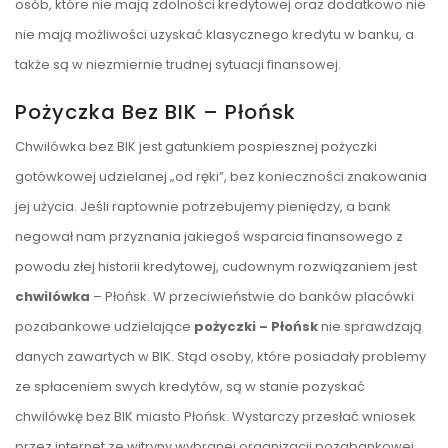
osób, które nie mają zdolności kredytowej oraz dodatkowo nie
nie mają możliwości uzyskać klasycznego kredytu w banku, a
także są w niezmiernie trudnej sytuacji finansowej.
Pożyczka Bez BIK – Płońsk
Chwilówka bez BIK jest gatunkiem pospiesznej pożyczki
gotówkowej udzielanej „od ręki”, bez konieczności znakowania
jej użycia. Jeśli raptownie potrzebujemy pieniędzy, a bank
negował nam przyznania jakiegoś wsparcia finansowego z
powodu złej historii kredytowej, cudownym rozwiązaniem jest
chwilówka
– Płońsk. W przeciwieństwie do banków placówki
pozabankowe udzielające
pożyczki – Płońsk
nie sprawdzają
danych zawartych w BIK. Stąd osoby, które posiadały problemy
ze spłaceniem swych kredytów, są w stanie pozyskać
chwilówkę bez BIK miasto Płońsk. Wystarczy przesłać wniosek
przez internet ze witryny wybranej organizacji pozabankowej