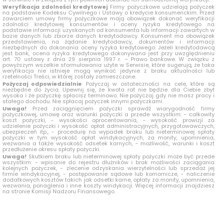
Weryfikacja zdolności kredytowej
Firmy pożyczkowe udzielają pożyczek
na podstawie Kodeksu Cywilnego i Ustawy o kredycie konsumenckim. Przed
zawarciem umowy firmy pożyczkowe mają obowiązek dokonać weryfikacji
zdolności kredytowej konsumentów i oceny ryzyka kredytowego na
podstawie informacji uzyskanych od konsumenta lub informacji zawartych w
bazie danych lub zbiorze danych kredytodawcy. Konsument ma obowiązek
przedstawienia, na żądanie kredytodawcy, dokumentów i informacji
niezbędnych do dokonania oceny ryzyka kredytowego. Jeżeli kredytodawcą
jest bank, ocena ryzyka kredytowego dokonywana jest przy uwzględnieniu
art. 70 ustawy z dnia 29 sierpnia 1997 r. – Prawo bankowe. W związku z
powyższym wszelkie sformułowania użyte w Serwisie, które sugerują, że taka
weryfikacja nie istnieje mogą wynikać jedynie z braku aktualności lub
rzetelności Treści, w której zostały zamieszczone.
Pożyczaj odpowiedzialnie
Pożyczaj w ostateczności na cele, które są
niezbędne do życia. Upewnij się, że kwota rat nie będzie dla Ciebie zbyt
wysoka i że pożyczkę spłacisz terminowo. Nie pożyczaj gdy nie masz pracy i
stałego dochodu. Nie spłacaj pożyczek innymi pożyczkami.
Uwaga!
Przed zaciągnięciem pożyczki sprawdź wiarygodność firmy
pożyczkowej, umowę oraz warunki pożyczki a przede wszystkim: - całkowity
koszt pożyczki, - wysokości oprocentowania, - wysokość prowizji za
udzielenie pożyczki i wysokość opłat administracyjnych, przygotowawczych,
ubezpieczeń itp., - procedurę na wypadek braku lub nieterminowej spłaty
pożyczki w tym wysokość opłat windykacyjnych, za monity, upomnienia,
wezwania a także wysokość odsetek karnych, - możliwość, warunki i koszt
przedłużenie okresu spłaty pożyczki.
Uwaga!
Skutkiem braku lub nieterminowej spłaty pożyczki może być przede
wszystkim: - wpisanie do rejestru dłużników i brak możliwości zaciągania
kolejnych pożyczek, - zlecenie odzyskania wierzytelności lub sprzedaż jej
firmie windykacyjnej, - postępowanie sądowe lub komornicze, - naliczenie
dodatkowych kosztów takich jak odsetki karne, opłaty za monity, upomnienia,
wezwania, ponaglenia i inne koszty windykacji. Więcej informacji znajdziesz
na stronie Komisji Nadzoru Finansowego.