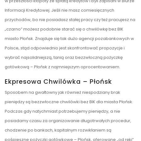
w przeszłości kłopoty ze spłatą kredytów i byli zapisani w Biurze
Informacji Kredytowej. Jeśli nie masz comiesięcznych
przychodów, bo nie posiadasz stałej pracy czy też pracujesz na
„czarno” możesz podobnie starać się o chwilówkę bez BIK
miasto Płońsk. Znajduje się tak dużo agencji pozabankowych w
Polsce, stąd odpowiednio jest skonfrontować propozycje i
wybrać najsolidniejszą, tanią oraz bezzwłoczną pożyczkę
gotówkową – Płońsk z najmniejszym oprocentowaniem.
Ekpresowa Chwilówka – Płońsk
Sposobem na gwałtowny jak również niespodziany brak
pieniędzy są bezzwłoczne chwilówki bez BIK dla miasta Płońsk.
Podczas gdy natychmiast potrzebujemy pieniędzy, a nie
posiadamy czasu za organizowanie długotrwałych procedur,
chodzenie po bankach, kapitalnym rozwikłaniem są
pośpieszne pożyczki gotówkowe – Płońsk, oferowane „od ręki”