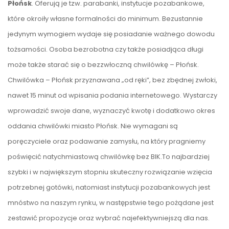
Płońsk
. Oferują je tzw. parabanki, instytucje pozabankowe,
które okroiły własne formalności do minimum. Bezustannie
jedynym wymogiem wydaje się posiadanie ważnego dowodu
tożsamości. Osoba bezrobotna czy także posiadjąca długi
może także starać się o bezzwłoczną chwilówkę – Płońsk.
Chwilówka – Płońsk przyznawana „od ręki”, bez zbędnej zwłoki,
nawet 15 minut od wpisania podania internetowego. Wystarczy
wprowadzić swoje dane, wyznaczyć kwotę i dodatkowo okres
oddania chwilówki miasto Płońsk. Nie wymagani są
poręczyciele oraz podawanie zamysłu, na który pragniemy
poświęcić natychmiastową chwilówkę bez BIK.To najbardziej
szybki i w największym stopniu skuteczny rozwiązanie wzięcia
potrzebnej gotówki, natomiast instytucji pozabankowych jest
mnóstwo na naszym rynku, w następstwie tego pożądane jest
zestawić propozycje oraz wybrać najefektywniejszą dla nas.