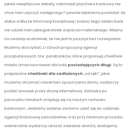
jakieś niespłacone debety, natomiast placówka bankowa nie
chce nam użyczyć następnego? pewnie będziemy posiadać zły
status w Biurze Informacji Kredytowej i wobec tego żaden bank
nie udzieli nam jakiegokolwiek wsparcia materialnego. Miejmy
na uwadzę aczkolwiek, że nie jest to pozycja bez rozwiązania.
Możemy skorzystać z różnych propozycyj agencji
pozabankowych, tzw. parabanków, które proponują chwilówki
miasto Limanowa nawet dla ludzi
posiadających długi
. Są to
pośpieszne
chwilówki dla zadłużonych
„od ręki”, jakie
możemy otrzymać nawet bez opuszczania domu, wystarczy
posłać wniosek przez stronę internetową. Gotówka po
parunastu minutach znajdują się na naszym rachunku
bankowym. Jesteśmy wstanie zarówno udać się do oddziału
agencji finansowej samodzielnie oraz przy minimum procedur,
wielokrotnie wystarczy okazać zaledwie dowód, dostajemy