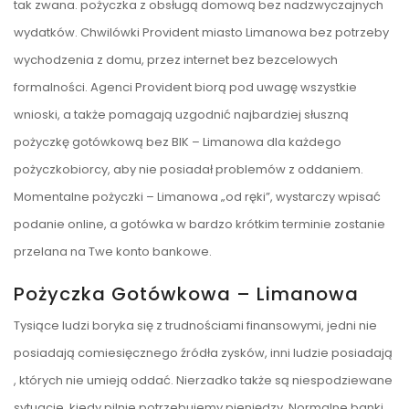
tak zwana. pożyczka z obsługą domową bez nadzwyczajnych
wydatków. Chwilówki Provident miasto Limanowa bez potrzeby
wychodzenia z domu, przez internet bez bezcelowych
formalności. Agenci Provident biorą pod uwagę wszystkie
wnioski, a także pomagają uzgodnić najbardziej słuszną
pożyczkę gotówkową bez BIK – Limanowa dla każdego
pożyczkobiorcy, aby nie posiadał problemów z oddaniem.
Momentalne pożyczki – Limanowa „od ręki”, wystarczy wpisać
podanie online, a gotówka w bardzo krótkim terminie zostanie
przelana na Twe konto bankowe.
Pożyczka Gotówkowa – Limanowa
Tysiące ludzi boryka się z trudnościami finansowymi, jedni nie
posiadają comiesięcznego źródła zysków, inni ludzie posiadają
, których nie umieją oddać. Nierzadko także są niespodziewane
sytuacje, kiedy pilnie potrzebujemy pieniędzy. Normalne banki