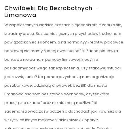
Chwilówki Dla Bezrobotnych –
Limanowa
W współczesnych ciężkich czasach niejednokrotnie zdarza się,
iż tracimy pracę. Bez comiesięcznych przychodów trudno nam
powiązać koniec z końcem, a na normalnyy kredyt w placówce
bankowej nie mamy żadnej ewentualności. Żadna placówka
bankowa nie da nam pomocy finnsowej, kiedy nie
posiadamygodziwego zabezpieczenia. Czy z takowej sytuacji
jest rozwiązanie? Na pomoc przychodzą nam organizacje
pozabankowe. Udzielają chwilówek bez BIK dla miasta
Limanowa osobom bez stałych dochodów, czy też które
pracują „na czarno” oraz nie nie mają możliwości
zademonstrować zaświadczeń o dochodach jak i również dla
wszystkich innych mających jakiekolwiek kłopoty z
zatrudnieniem, np. wykonujących wolne zawody. Tak aby