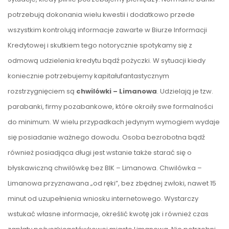
potrzebują dokonania wielu kwestii i dodatkowo przede
wszystkim kontrolują informacje zawarte w Biurze Informacji
Kredytowej i skutkiem tego notorycznie spotykamy się z
odmową udzielenia kredytu bądź pożyczki. W sytuacji kiedy
koniecznie potrzebujemy kapitałufantastycznym
rozstrzygnięciem są
chwilówki – Limanowa
. Udzielają je tzw.
parabanki, firmy pozabankowe, które okroiły swe formalności
do minimum. W wielu przypadkach jedynym wymogiem wydaje
się posiadanie ważnego dowodu. Osoba bezrobotna bądź
również posiadjąca długi jest wstanie także starać się o
błyskawiczną chwilówkę bez BIK – Limanowa. Chwilówka –
Limanowa przyznawana „od ręki”, bez zbędnej zwłoki, nawet 15
minut od uzupełnienia wniosku internetowego. Wystarczy
wstukać własne informacje, określić kwotę jak i również czas