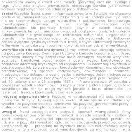
zawieraniem umowy o kredyt konsumencki (pożyczkę) oraz nie uzyskuje z
tego tytułu oraz z tytułu prowadzenia ninijeszego Serwisu jakichkolwiek
korzyści majątkowych bezpośrednio od jego Użytkowników.
Treści
Wszelkie Treści, dane i informacje zawarte w Serwisie nie stanowią
oferty w rozumieniu ustawy z dnia 23 kwietnia 1964 r. Kodeks cywilny a także
nie są rekomendacją, usługą doradztwa i pośrednictwa finansowego,
inwestycyjnego, prawnego itp. Treści zostały zamieszczone przez
Administratora lub podmioty trzecie jedynie w celach publikacji
subiektywnych, luźnych i niezobowiązujących poglądów i analiz ich autorów.
Administrator nie gwarantuje ich rzetelności, aktualności i zgodności z
prawdą i nie bierze odpowiedzialności za ich wykorzystanie. Użytkownik
ponosi wyłączne ryzyko wykorzystania Treści, danych i informacji zawartych
w Serwisie i w związku z tym powinien dokonać ich samodzielnej weryfikacji.
Weryfikacja zdolności kredytowej
Firmy pożyczkowe udzielają pożyczek
na podstawie Kodeksu Cywilnego i Ustawy o kredycie konsumenckim. Przed
zawarciem umowy firmy pożyczkowe mają obowiązek dokonać weryfikacji
zdolności kredytowej konsumentów i oceny ryzyka kredytowego na
podstawie informacji uzyskanych od konsumenta lub informacji zawartych w
bazie danych lub zbiorze danych kredytodawcy. Konsument ma obowiązek
przedstawienia, na żądanie kredytodawcy, dokumentów i informacji
niezbędnych do dokonania oceny ryzyka kredytowego. Jeżeli kredytodawcą
jest bank, ocena ryzyka kredytowego dokonywana jest przy uwzględnieniu
art. 70 ustawy z dnia 29 sierpnia 1997 r. – Prawo bankowe. W związku z
powyższym wszelkie sformułowania użyte w Serwisie, które sugerują, że taka
weryfikacja nie istnieje mogą wynikać jedynie z braku aktualności lub
rzetelności Treści, w której zostały zamieszczone.
Pożyczaj odpowiedzialnie
Pożyczaj w ostateczności na cele, które są
niezbędne do życia. Upewnij się, że kwota rat nie będzie dla Ciebie zbyt
wysoka i że pożyczkę spłacisz terminowo. Nie pożyczaj gdy nie masz pracy i
stałego dochodu. Nie spłacaj pożyczek innymi pożyczkami.
Uwaga!
Przed zaciągnięciem pożyczki sprawdź wiarygodność firmy
pożyczkowej, umowę oraz warunki pożyczki a przede wszystkim: - całkowity
koszt pożyczki, - wysokości oprocentowania, - wysokość prowizji za
udzielenie pożyczki i wysokość opłat administracyjnych, przygotowawczych,
ubezpieczeń itp., - procedurę na wypadek braku lub nieterminowej spłaty
pożyczki w tym wysokość opłat windykacyjnych, za monity, upomnienia,