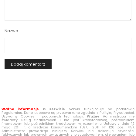
Nazwa
Ważne informacje
O serwisie
Serwis funkcjonuje na podstawie
Regulaminu. Dane osobowe są przetwarzane zgodnie z Polityką Prywatności.
Używamy Cookies i podobnych technologii.
Ważne
Administrator nie
świadczy usług finansowych i nie jest kredytodawcą, pośrednikiem
finansowym lub pośrednikiem kredytowym w rozumieniu Ustawy z dnia 12
maja 2011 r. o kredycie konsumenckim (Dz.U. 2011 Nr 126 poz. 715).
Administrator prowadząc niniejszy Serwisu nie dokonuje czynności
faktycznych lub prawnych związanych z przygotowaniem, oferowaniem lub