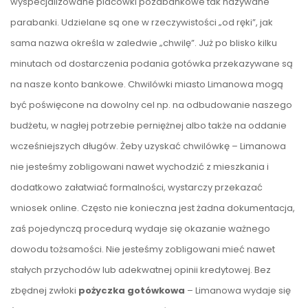
wyspecjalizowane placówki pozabankowe tak nazywane
parabanki. Udzielane są one w rzeczywistości „od ręki”, jak
sama nazwa określa w zaledwie „chwilę”. Już po blisko kilku
minutach od dostarczenia podania gotówka przekazywane są
na nasze konto bankowe. Chwilówki miasto Limanowa mogą
być poświęcone na dowolny cel np. na odbudowanie naszego
budżetu, w nagłej potrzebie perniężnej albo także na oddanie
wcześniejszych długów. Żeby uzyskać chwilówkę – Limanowa
nie jesteśmy zobligowani nawet wychodzić z mieszkania i
dodatkowo załatwiać formalności, wystarczy przekazać
wniosek online. Często nie konieczna jest żadna dokumentacja,
zaś pojedynczą procedurą wydaje się okazanie ważnego
dowodu tożsamości. Nie jesteśmy zobligowani mieć nawet
stałych przychodów lub adekwatnej opinii kredytowej. Bez
zbędnej zwłoki
pożyczka gotówkowa
– Limanowa wydaje się