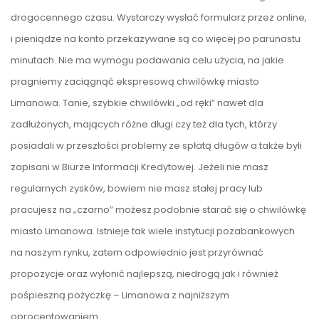
drogocennego czasu. Wystarczy wysłać formularz przez online,
i pieniądze na konto przekazywane są co więcej po parunastu
minutach. Nie ma wymogu podawania celu użycia, na jakie
pragniemy zaciągnąć ekspresową chwilówkę miasto
Limanowa. Tanie, szybkie chwilówki „od ręki” nawet dla
zadłużonych, mających różne długi czy też dla tych, którzy
posiadali w przeszłości problemy ze spłatą długów a także byli
zapisani w Biurze Informacji Kredytowej. Jeżeli nie masz
regularnych zysków, bowiem nie masz stałej pracy lub
pracujesz na „czarno” możesz podobnie starać się o chwilówkę
miasto Limanowa. Istnieje tak wiele instytucji pozabankowych
na naszym rynku, zatem odpowiednio jest przyrównać
propozycje oraz wyłonić najlepszą, niedrogą jak i również
pośpieszną pożyczkę – Limanowa z najniższym
oprocentowaniem.