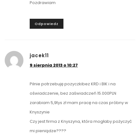
Pozdrawiam
Odpowiedz
jacek11
9 sierpnia 2013 o 10:27
Pilnie potrzebuję pozyczkibez KRD i BIK i na
oświadczenie, bez zaświadczeń 15.000PLN
zarabiam 5,9tys zł mam pracę na czas próbny w
Knyszynie
Czy jest firma z Knyszyna, która mogłaby pożyczyć
mi pieniądze????