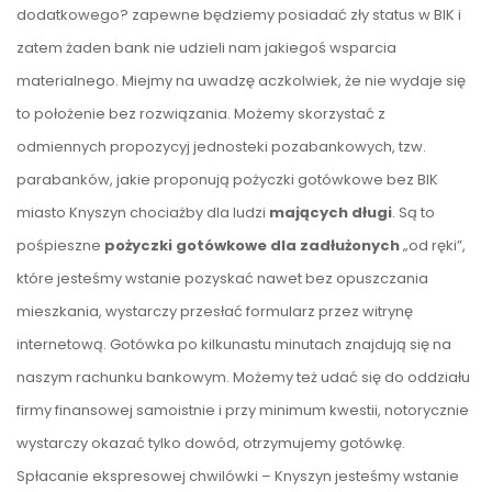
dodatkowego? zapewne będziemy posiadać zły status w BIK i
zatem żaden bank nie udzieli nam jakiegoś wsparcia
materialnego. Miejmy na uwadzę aczkolwiek, że nie wydaje się
to położenie bez rozwiązania. Możemy skorzystać z
odmiennych propozycyj jednosteki pozabankowych, tzw.
parabanków, jakie proponują pożyczki gotówkowe bez BIK
miasto Knyszyn chociażby dla ludzi
mających długi
. Są to
pośpieszne
pożyczki gotówkowe dla zadłużonych
„od ręki”,
które jesteśmy wstanie pozyskać nawet bez opuszczania
mieszkania, wystarczy przesłać formularz przez witrynę
internetową. Gotówka po kilkunastu minutach znajdują się na
naszym rachunku bankowym. Możemy też udać się do oddziału
firmy finansowej samoistnie i przy minimum kwestii, notorycznie
wystarczy okazać tylko dowód, otrzymujemy gotówkę.
Spłacanie ekspresowej chwilówki – Knyszyn jesteśmy wstanie