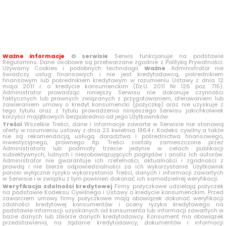
Ważne informacje
O serwisie
Serwis funkcjonuje na podstawie
Regulaminu. Dane osobowe są przetwarzane zgodnie z Polityką Prywatności.
Używamy Cookies i podobnych technologii.
Ważne
Administrator nie
świadczy usług finansowych i nie jest kredytodawcą, pośrednikiem
finansowym lub pośrednikiem kredytowym w rozumieniu Ustawy z dnia 12
maja 2011 r. o kredycie konsumenckim (Dz.U. 2011 Nr 126 poz. 715).
Administrator prowadząc niniejszy Serwisu nie dokonuje czynności
faktycznych lub prawnych związanych z przygotowaniem, oferowaniem lub
zawieraniem umowy o kredyt konsumencki (pożyczkę) oraz nie uzyskuje z
tego tytułu oraz z tytułu prowadzenia ninijeszego Serwisu jakichkolwiek
korzyści majątkowych bezpośrednio od jego Użytkowników.
Treści
Wszelkie Treści, dane i informacje zawarte w Serwisie nie stanowią
oferty w rozumieniu ustawy z dnia 23 kwietnia 1964 r. Kodeks cywilny a także
nie są rekomendacją, usługą doradztwa i pośrednictwa finansowego,
inwestycyjnego, prawnego itp. Treści zostały zamieszczone przez
Administratora lub podmioty trzecie jedynie w celach publikacji
subiektywnych, luźnych i niezobowiązujących poglądów i analiz ich autorów.
Administrator nie gwarantuje ich rzetelności, aktualności i zgodności z
prawdą i nie bierze odpowiedzialności za ich wykorzystanie. Użytkownik
ponosi wyłączne ryzyko wykorzystania Treści, danych i informacji zawartych
w Serwisie i w związku z tym powinien dokonać ich samodzielnej weryfikacji.
Weryfikacja zdolności kredytowej
Firmy pożyczkowe udzielają pożyczek
na podstawie Kodeksu Cywilnego i Ustawy o kredycie konsumenckim. Przed
zawarciem umowy firmy pożyczkowe mają obowiązek dokonać weryfikacji
zdolności kredytowej konsumentów i oceny ryzyka kredytowego na
podstawie informacji uzyskanych od konsumenta lub informacji zawartych w
bazie danych lub zbiorze danych kredytodawcy. Konsument ma obowiązek
przedstawienia, na żądanie kredytodawcy, dokumentów i informacji