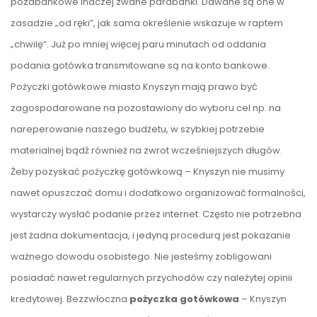
pozabankowe inaczej zwane parabanki. Dawane są one w
zasadzie „od ręki”, jak sama określenie wskazuje w raptem
„chwilę”. Już po mniej więcej paru minutach od oddania
podania gotówka transmitowane są na konto bankowe.
Pożyczki gotówkowe miasto Knyszyn mają prawo być
zagospodarowane na pozostawiony do wyboru cel np. na
nareperowanie naszego budżetu, w szybkiej potrzebie
materialnej bądź również na zwrot wcześniejszych długów.
Żeby pozyskać pożyczkę gotówkową – Knyszyn nie musimy
nawet opuszczać domu i dodatkowo organizować formalności,
wystarczy wysłać podanie przez internet. Często nie potrzebna
jest żadna dokumentacja, i jedyną procedurą jest pokazanie
ważnego dowodu osobistego. Nie jesteśmy zobligowani
posiadać nawet regularnych przychodów czy należytej opinii
kredytowej. Bezzwłoczna
pożyczka gotówkowa
– Knyszyn