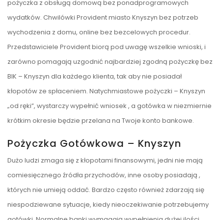
pożyczka z obsługą domową bez ponadprogramowych
wydatków. Chwilówki Provident miasto Knyszyn bez potrzeb
wychodzenia z domu, online bez bezcelowych procedur.
Przedstawiciele Provident biorą pod uwagę wszelkie wnioski, i
zarówno pomagają uzgodnić najbardziej zgodną pożyczkę bez
BIK – Knyszyn dla każdego klienta, tak aby nie posiadał
kłopotów ze spłaceniem. Natychmiastowe pożyczki – Knyszyn
„od ręki”, wystarczy wypełnić wniosek , a gotówka w niezmiernie
krótkim okresie będzie przelana na Twoje konto bankowe.
Pożyczka Gotówkowa – Knyszyn
Dużo ludzi zmaga się z kłopotami finansowymi, jedni nie mają
comiesięcznego źródła przychodów, inne osoby posiadają ,
których nie umieją oddać. Bardzo często również zdarzają się
niespodziewane sytuacje, kiedy nieoczekiwanie potrzebujemy
gotówki. Normalne banki wymagają wypełnienia dużej ilości