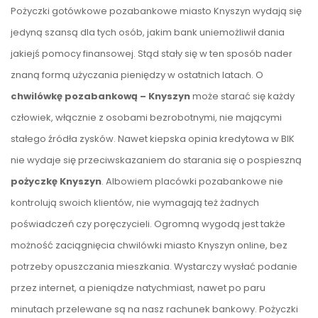
Pożyczki gotówkowe pozabankowe miasto Knyszyn wydają się
jedyną szansą dla tych osób, jakim bank uniemożliwił dania
jakiejś pomocy finansowej. Stąd stały się w ten sposób nader
znaną formą użyczania pieniędzy w ostatnich latach. O
chwilówkę pozabankową – Knyszyn
może starać się każdy
człowiek, włącznie z osobami bezrobotnymi, nie mającymi
stałego źródła zysków. Nawet kiepska opinia kredytowa w BIK
nie wydaje się przeciwskazaniem do starania się o pospieszną
pożyczkę Knyszyn
. Albowiem placówki pozabankowe nie
kontrolują swoich klientów, nie wymagają też żadnych
poświadczeń czy poręczycieli. Ogromną wygodą jest także
możność zaciągnięcia chwilówki miasto Knyszyn online, bez
potrzeby opuszczania mieszkania. Wystarczy wysłać podanie
przez internet, a pieniądze natychmiast, nawet po paru
minutach przelewane są na nasz rachunek bankowy. Pożyczki