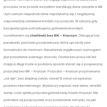
procedur oraz przede wszystkim weryfikują dane zawarte w BIK
i tym samym niejednokrotnie napotykamy się z negatywną
odpowiedzią udzielenia kredytu czy pożyczki. W sytuacji gdy
bezapelacyjnie potrzebujemy gotówkidoskonałym
rozwikłaniem są
chwilówki bez BIK – Knyszyn
. Oferują je tzw.
parabanki, placówki pozabankowe, które uprościły swe
formalności do minimum. Nieustannie wyjątkowym wymogiem
jest posiadanie ważnego dowodu. Osoba bez pracy lub też
mająca długi może w podobny sposób starać się o pospieszną
pożyczkę bez BIK – Knyszyn. Pożyczka – Knyszyn przyznawana
„od ręki”, bez zbędnej zwłoki, nawet 15 minut od wpisania
podania internetowego. Wystarczy napisać swe dane, określić
sumę i czas spłaty pożyczkicgotówkowej miasto Knyszyn. Nie
potrzebni są poręczyciele oraz podawanie zamysłu, na jaki