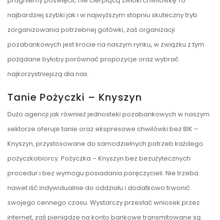
pragniemy poświęcić nie cierpiącą zwłoki chwilówkę.To
najbardziej szybki jak i w najwyższym stopniu skuteczny tryb
zorganizowania potrzebnej gotówki, zaś organizacji
pozabankowych jest krocie na naszym rynku, w związku z tym
pożądane byłoby porównać propozycje oraz wybrać
najkorzystniejszą dla nas.
Tanie Pożyczki – Knyszyn
Dużo agencji jak również jednosteki pozabankowych w naszym
sektorze oferuje tanie oraz ekspresowe chwilówki bez BIK –
Knyszyn, przystosowane do samodzielnych potrzeb każdego
pożyczkobiorcy. Pożyczka – Knyszyn bez bezużytecznych
procedur i bez wymogu posiadania poręczycieli. Nie trzeba
nawet iść indywidualnie do oddziału i dodatkowo trwonić
swojego cennego czasu. Wystarczy przesłać wniosek przez
internet, zaś pieniądze na konto bankowe transmitowane są