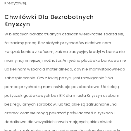
Kredytowej.
Chwilówki Dla Bezrobotnych –
Knyszyn
W bieżących bardzo trudnych czasach wielokrotnie zdarza się,
że tracimy pracę. Bez stałych przychodów niełatwo nam
związać koniec z końcem, zaś na tradycyjny kredyt w banku nie
mamy najmniejszej możności. Ani jedna placówka bankowa nie
udzieli nam wsparcia materialnego, gdy nie mamystosownego
zabezpieczenia. Czy z takiej pozycji jest rozwiązanie? Na
pomoc przychodzą nam instytucje pozabankowe. Udzielają
pożyczek gotówkowych bez BIK dla miasta Knyszyn osobom
bez regularnych zarobków, lub też jakie są zatrudnione „na
czarno” oraz nie mogą pokazać poświadczeń o zyskach i
dodatkowo dla wszystkich innych mających jakiekolwiek
kłopoty z zatrudnieniem, np. wykonywających wolne zawody.