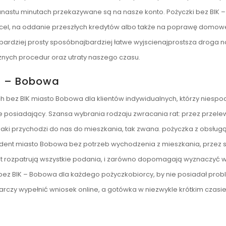
unastu minutach przekazywane są na nasze konto. Pożyczki bez BIK –
cel, na oddanie przeszłych kredytów albo także na poprawę domo
ardziej prosty sposóbnajbardziej łatwe wyjscienajprostsza droga n
cznych procedur oraz utraty naszego czasu.
t – Bobowa
 bez BIK miasto Bobowa dla klientów indywidualnych, którzy niespo
e posiadający. Szansa wybrania rodzaju zwracania rat: przez przele
aki przychodzi do nas do mieszkania, tak zwana. pożyczka z obsług
ent miasto Bobowa bez potrzeb wychodzenia z mieszkania, przez s
t rozpatrują wszystkie podania, i zarówno dopomagają wyznaczyć 
ez BIK – Bobowa dla każdego pożyczkobiorcy, by nie posiadał pro
tarczy wypełnić wniosek online, a gotówka w niezwykle krótkim czasi