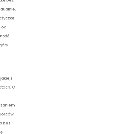
zkę bez
dualnie,
ożyczkę
t od
lność
góry
jakiejś
atach. O
kazaniem
iorców,
ki bez
nę