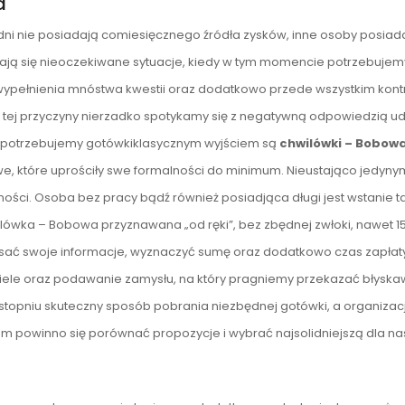
a
jedni nie posiadają comiesięcznego źródła zysków, inne osoby posiad
rzają się nieoczekiwane sytuacje, kiedy w tym momencie potrzebujem
ypełnienia mnóstwa kwestii oraz dodatkowo przede wszystkim kontr
 z tej przyczyny nierzadko spotykamy się z negatywną odpowiedzią ud
nie potrzebujemy gotówkiklasycznym wyjściem są
chwilówki – Bobow
we, które uprościły swe formalności do minimum. Nieustająco jedyny
i. Osoba bez pracy bądź również posiadjąca długi jest wstanie t
ilówka – Bobowa przyznawana „od ręki”, bez zbędnej zwłoki, nawet 1
isać swoje informacje, wyznaczyć sumę oraz dodatkowo czas zapłat
ciele oraz podawanie zamysłu, na który pragniemy przekazać błyska
topniu skuteczny sposób pobrania niezbędnej gotówki, a organizacj
 powinno się porównać propozycje i wybrać najsolidniejszą dla na