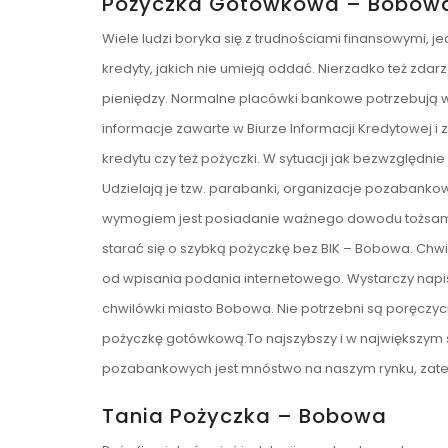
Pożyczka Gotówkowa – Bobow
Wiele ludzi boryka się z trudnościami finansowymi, 
kredyty, jakich nie umieją oddać. Nierzadko też zda
pieniędzy. Normalne placówki bankowe potrzebują w
informacje zawarte w Biurze Informacji Kredytowej i
kredytu czy też pożyczki. W sytuacji jak bezwzględ
Udzielają je tzw. parabanki, organizacje pozabanko
wymogiem jest posiadanie ważnego dowodu tożsamośc
starać się o szybką pożyczkę bez BIK – Bobowa. Chw
od wpisania podania internetowego. Wystarczy nap
chwilówki miasto Bobowa. Nie potrzebni są poręczy
pożyczkę gotówkową.To najszybszy i w największym s
pozabankowych jest mnóstwo na naszym rynku, zatem
Tania Pożyczka – Bobowa