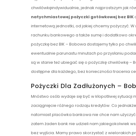
chwilówkęindywidualnie, jednak najprostszym jak ró
natychmiastowej pożyczki gotówkowej bez BIK
d
internetową jednostki, od jakiej chcemy pożyczyć. W
rachunku bankowego a także sumę i dodatkowo okres
pożyczkę bez BIK – Bobowa dostajemy tylko po chwil
ewentualnie parunastu minutach po przysłaniu podani
są w stanie też ubiegać się o pożyczkę chwilówkę –
dostępne dla każdego, bez konieczności tracenia c
Pożyczki Dla Zadłużonych – B
Mnóstwo osób wydaje się być w kłopotliwej sytuacji
zaciągnięcie różnego rodzaju kredytów. Co jednakże
natomiast placówka bankowa nie chce nam użyczyć 
zatem żaden bank nie udzieli nam jakiegokolwiek wsp
bez wyjścia. Mamy prawo skorzystać z wielorakich p