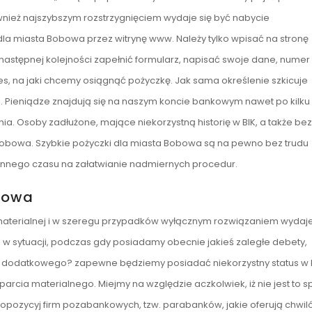
wnież najszybszym rozstrzygnięciem wydaje się być nabycie
la miasta Bobowa przez witrynę www. Należy tylko wpisać na stronę
 następnej kolejności zapełnić formularz, napisać swoje dane, numer
, na jaki chcemy osiągnąć pożyczkę. Jak sama określenie szkicuje
i. Pieniądze znajdują się na naszym koncie bankowym nawet po kilku
a. Osoby zadłużone, mające niekorzystną historię w BIK, a także be
 Bobowa. Szybkie pożyczki dla miasta Bobowa są na pewno bez trudu
ennego czasu na załatwianie nadmiernych procedur.
obowa
 materialnej i w szeregu przypadków wyłącznym rozwiązaniem wydaje
 w sytuacji, podczas gdy posiadamy obecnie jakieś zaległe debety,
dodatkowego? zapewne będziemy posiadać niekorzystny status w B
arcia materialnego. Miejmy na względzie aczkolwiek, iż nie jest to 
ropozycyj firm pozabankowych, tzw. parabanków, jakie oferują chwil