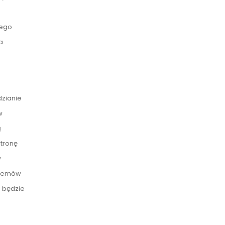
wego
a
dzianie
w
ą
tronę
w
blemów
e będzie