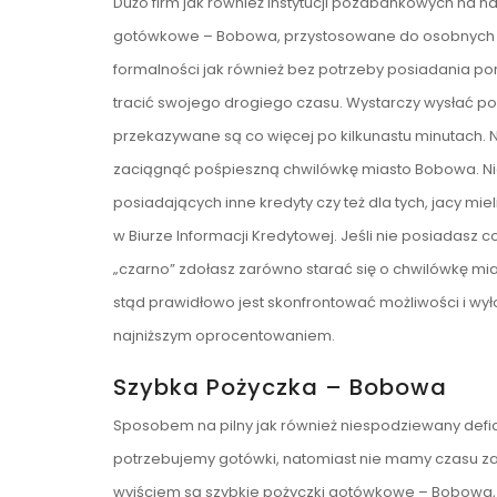
Dużo firm jak również instytucji pozabankowych na
gotówkowe – Bobowa, przystosowane do osobnych 
formalności jak również bez potrzeby posiadania por
tracić swojego drogiego czasu. Wystarczy wysłać po
przekazywane są co więcej po kilkunastu minutach.
zaciągnąć pośpieszną chwilówkę miasto Bobowa. Nied
posiadających inne kredyty czy też dla tych, jacy mi
w Biurze Informacji Kredytowej. Jeśli nie posiadasz 
„czarno” zdołasz zarówno starać się o chwilówkę m
stąd prawidłowo jest skonfrontować możliwości i wy
najniższym oprocentowaniem.
Szybka Pożyczka – Bobowa
Sposobem na pilny jak również niespodziewany defi
potrzebujemy gotówki, natomiast nie mamy czasu z
wyjściem są szybkie pożyczki gotówkowe – Bobowa, 