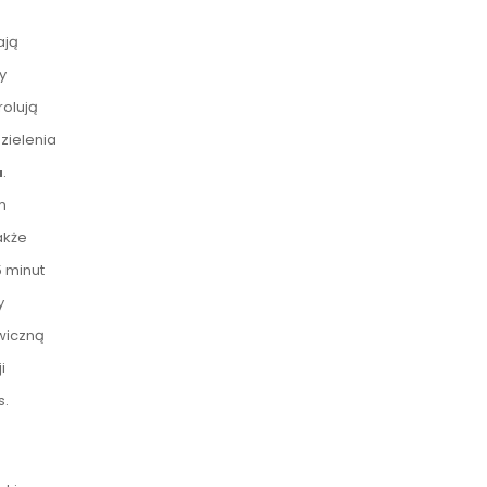
ają
y
olują
zielenia
a
.
m
akże
5 minut
y
wiczną
i
s.