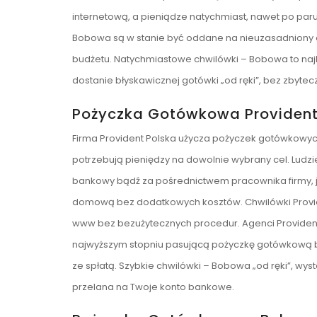
internetową, a pieniądze natychmiast, nawet po par
Bobowa są w stanie być oddane na nieuzasadniony 
budżetu. Natychmiastowe chwilówki – Bobowa to najb
dostanie błyskawicznej gotówki „od ręki”, bez zbyte
Pożyczka Gotówkowa Providen
Firma Provident Polska użycza pożyczek gotówkowych
potrzebują pieniędzy na dowolnie wybrany cel. Ludzi
bankowy bądź za pośrednictwem pracownika firmy, j
domową bez dodatkowych kosztów. Chwilówki Provid
www bez bezużytecznych procedur. Agenci Providen
najwyższym stopniu pasującą pożyczkę gotówkową b
ze spłatą. Szybkie chwilówki – Bobowa „od ręki”, wys
przelana na Twoje konto bankowe.