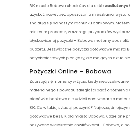
BIK miasto Bobowa chociażby dla osób
zadłużonyc
uzyskać nawet bez opuszczania mieszkania, wystarcz
znajdują się na naszym rachunku bankowym. Możemy t
minimum procedur, w szeregu przypadków wystarczy
błyskawicznej pożyczki – Bobowa możemy podzielić
budżetu. Bezzwłoczne pożyczki gotówkowe miasto Bo
natychmiastowych pieniędzy, ale mających aktualnie 
Pożyczki Online – Bobowa
Zdarzają się momenty w życiu, kiedy nieoczekiwanie
materialnego z powodu zaległości bądź opóźnienia 
placówka bankowa nie udzieli nam wsparcia materia
BIK. Co w takiej sytuacji poczynić? Najrozsądniejsz
gotówkowe bez BIK dla miasta Bobowa, udzielane pr
nazywane wielokrotnie chwilówkami – Bobowa, albow