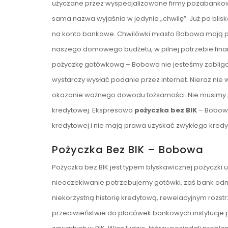
użyczane przez wyspecjalizowane firmy pozabankowe
sama nazwa wyjaśnia w jedynie „chwilę”. Już po bli
na konto bankowe. Chwilówki miasto Bobowa mają pr
naszego domowego budżetu, w pilnej potrzebie fina
pożyczkę gotówkową – Bobowa nie jesteśmy zoblig
wystarczy wysłać podanie przez internet. Nieraz ni
okazanie ważnego dowodu tożsamości. Nie musimy po
kredytowej. Ekspresowa
pożyczka bez BIK
– Bobowa
kredytowej i nie mają prawa uzyskać zwykłego kredyt
Pożyczka Bez BIK – Bobowa
Pożyczka bez BIK jest typem błyskawicznej pożyczki u
nieoczekiwanie potrzebujemy gotówki, zaś bank od
niekorzystną historię kredytową, rewelacyjnym rozst
przeciwieństwie do placówek bankowych instytucj