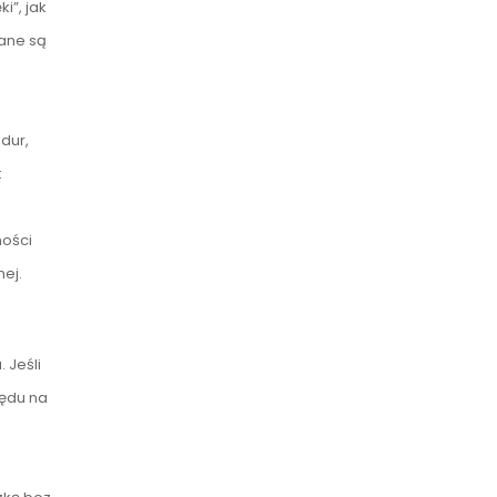
”, jak
wane są
e
dur,
t
ności
ej.
 Jeśli
lędu na