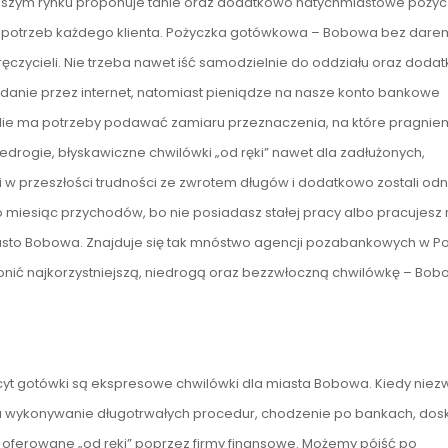
 naszym rynku proponuje tanie oraz dodatkowo natychmiastowe pożyc
potrzeb każdego klienta. Pożyczka gotówkowa – Bobowa bez dare
ęczycieli. Nie trzeba nawet iść samodzielnie do oddziału oraz doda
danie przez internet, natomiast pieniądze na nasze konto bankowe
 Nie ma potrzeby podawać zamiaru przeznaczenia, na które pragnie
rogie, błyskawiczne chwilówki „od ręki” nawet dla zadłużonych,
eli w przeszłości trudności ze zwrotem długów i dodatkowo zostali o
co miesiąc przychodów, bo nie posiadasz stałej pracy albo pracujesz
iasto Bobowa. Znajduje się tak mnóstwo agencji pozabankowych w Po
łonić najkorzystniejszą, niedrogą oraz bezzwłoczną chwilówkę – Bob
cyt gotówki są ekspresowe chwilówki dla miasta Bobowa. Kiedy niez
a wykonywanie długotrwałych procedur, chodzenie po bankach, do
oferowane „od ręki” poprzez firmy finansowe. Możemy pójść po