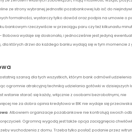
blemy ze zwrotem własnych zobowiązań, mają możliwość wziąść pożyc
ne ze strony wybranej jednostki pozabankowej lub isć do niejindywi
nych formalności, wystarczy tylko dowód oraz podpis na umowie o p
u bankowym rzeczywiście w przeciągu paru czy też kilkunastu minu
– Bobowa wydaje się doskonała, i jednocześnie jest jedyną ewentua
, dla których drzwi do każdego banku wydają się w tym momencie z 
owa
atnią szansą dla tych wszystkich, którym bank odmówił udzielenia 
c ogromnie atrakcyjną techniką udzielania gotówki w dzisiejszych l
st wstanie starać się każdy, włącznie z osobami bezrobotnymi, nie
ęcej nie za dobra opinia kredytowa w BIK nie wydaje się przeciws
bowa
. Albowiem organizacje pozabankowe nie kontrolują swoich odb
ręczycieli. Ogromną wygodą jest także opcja zaciągnięcia chwilów
rzeby wychodzenia z domu. Trzeba tylko posłać podanie przez witry