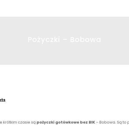
Pożyczki – Bobowa
nts
 krótkim czasie są
pożyczki gotówkowe bez BIK
– Bobowa. Są to 