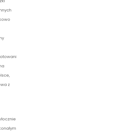
zki
mnych
tkowo
my
dnotowani
 na
lsce,
owa z
włocznie
skonałym