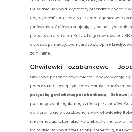
zawartych w BIK. Więc ludzie, którzy posiadali pro
BIK miasto Bobowa. Wystarczy przekazać podanie onli
aby wypełnić formularz. Nie trzeba organizować żad
gotówkową. Gotówka znajdują się na naszym rachunk
przedłożenia wniosku. Pożyczka gotówkowa bez BIK 
dla osób posiadających bardzo złą opinię kredytową
zamknięte.
Chwilówki Pozabankowe – Bob
Chwilówki pozabankowe miasto Bobowa wydają się ost
pomocy finansowej. Tym samym stały się ściśle mówią
pożyczkę gotówkową pozabankową – Bobowa
je
posiadającymi regularnego źródła przychodów. Co wi
do starania się o bez zbędnej zwłoki
chwilówkę Bo
nie wymagają także jakichkolwiek dokumentów ani po
BIK miasto Bobowa przez stronę intenetową, bez pot