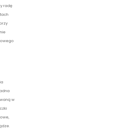
my radę
utach
przy
nie
omowego
ia
żadna
nowaną w
czki
kowe,
ądze.