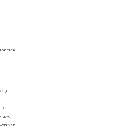
zrobotne
 się
IK i
sprawa
ówki bez