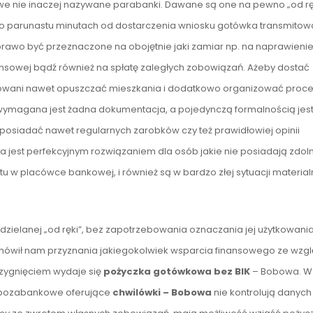
 nie inaczej nazywane parabanki. Dawane są one na pewno „od ręki
sko parunastu minutach od dostarczenia wniosku gotówka transmito
awo być przeznaczone na obojętnie jaki zamiar np. na naprawieni
nsowej bądź również na spłatę zaległych zobowiązań. Ażeby dostać
owani nawet opuszczać mieszkania i dodatkowo organizować proce
e wymagana jest żadna dokumentacja, a pojedynczą formalnością jes
siadać nawet regularnych zarobków czy też prawidłowiej opinii
 jest perfekcyjnym rozwiązaniem dla osób jakie nie posiadają zdol
u w placówce bankowej, i również są w bardzo złej sytuacji materialn
dzielanej „od ręki”, bez zapotrzebowania oznaczania jej użytkowania.
mówił nam przyznania jakiegokolwiek wsparcia finansowego ze wzg
rzygnięciem wydaje się
pożyczka gotówkowa bez BIK
– Bobowa. W
e pozabankowe oferujące
chwilówki – Bobowa
nie kontrolują danych