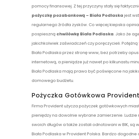
pomocy finansowej. Z tej przyczyny stały się faktycz
pożyczkę pozabankową – Biała Podlaska
jest ws
regularnego źródła zysków. Co więcej kiepska opinia
pospieszną
chwilówkę Biała Podlaska
. Jako że a
jakichkolwiek zaświadczeń czy poręczycieli. Potężn
Biała Podlaska przez stronę www, bez potrzeby opus
internetową, a pieniądze już nawet po kilkunastu 
Biała Podlaska mają prawo być poświęcone na jakiko
domowego budżetu.
Pożyczka Gotówkowa Provident
Firma Provident użycza pożyczek gotówkowych miast
pieniędzy na dowolnie wybrane zamierzenie. Ludzie m
swoich długów a także zostali odnotowani w BIK, są 
Biała Podlaska w Provident Polska. Bardzo dogodne 