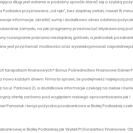
ająca długi jest wstanie w podobny sposób starać się o szybką poż
a Podlaska przyznawana „od ręki”, bez zbędnej zwłoki, nawet 15 minu
swoje informacje, określić sumę i dodatkowo okres oddania pożyczk
 podawanie zamysłu, na jaki pragniemy przeznaczyć błyskawiczną po
tywny rozwiązanie pobrania niezbędnej gotówki, a jednostek pozaba
ne jest przyrównać możliwości oraz wyselekcjonować najsolidniejsz
owych tarapatach finansowych? Bonus Pośrednictwo Finansowe Daniel 
 na nowo każdym dniem. Firma ta sprawi, że podejmiesz najlepszą po
z na ul. Parkowa 21, a dodatkowe informacje czekają na ciebie równ
kcyjną ofertę zarówno pod względem niskiego oprocentowania jak i
el Panasiuk i twoja pożyczka pozabankowa w Białej Podlaskiej czek
zabankowej w Białej Podlaskiej jak Skytell.Pl Doradztwo Finansowe. O