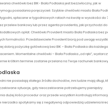
ania chwilówki bez BIK- Biała Podlaska jest bezzwłoczny, jak w
ymogu posiadania poręczycieli. Szybkie chwilówki miasto Biała Pod
0 tygodni, spłacane w tygodniowych ratach na kwotę w wysokości do 
ez przelew bankowy lub przez agenta providenta, jaki przychodzi do
datkowych opłat. Chwilówki Provident miasto Biała Podlaska bez p
ch formalności. Przedstawiciele Provident biorą pod uwagę wszystk
ej dobrą pożyczkę gotówkową bez BIK – Biała Podlaska dla każdeg
łaceniem. Momentalne chwilówki – Biała Podlaska „od ręki”, wystarcz
ernie krótkim terminie zostanie przelana na Twoje rachunek bankowy
odlaska
edni nie posiadają stałego źródła dochodów, inni ludzie mają długi, k
eoczekiwane sytuacje, gdy nieoczekiwanie potrzebujemy pieniędzy.
 dużej ilości procedur oraz przede wszystkim kontrolują informac
zie nierzadko spotykamy się z negatywną odpowiedzią udzielenia kre