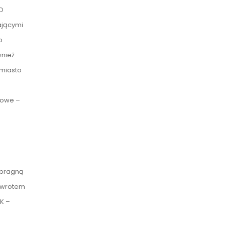
 O
ającymi
o
wnież
 miasto
kowe –
 pragną
 zwrotem
K –