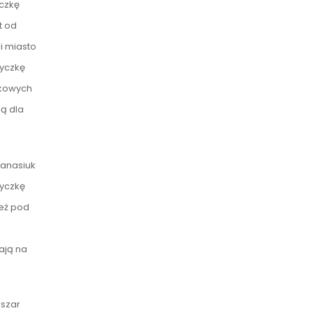
yczkę
t od
i miasto
życzkę
nkowych
ą dla
Panasiuk
życzkę
ież pod
ają na
bszar