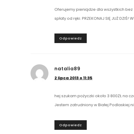
Oferujemy pieniądze dla wszystkich bez 
spłaty od ręki. PRZEKONAJ SIĘ JUŻ DZIŚ! Wy
Odpowiedz
natalia89
2 lipca 2013 o 11:35
hej szukam pożyczki około 3 800ZŁ na cz
Jestem zatrudniony w Białej Podlaskiej 
Odpowiedz