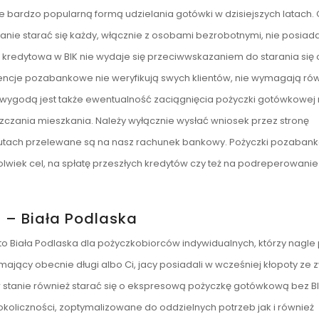
nie bardzo popularną formą udzielania gotówki w dzisiejszych latach.
tanie starać się każdy, włącznie z osobami bezrobotnymi, nie posiad
 kredytowa w BIK nie wydaje się przeciwwskazaniem do starania się 
gencje pozabankowe nie weryfikują swych klientów, nie wymagają ró
ą wygodą jest także ewentualność zaciągnięcia pożyczki gotówkowej
zczania mieszkania. Należy wyłącznie wysłać wniosek przez stronę
minutach przelewane są na nasz rachunek bankowy. Pożyczki pozaban
lwiek cel, na spłatę przeszłych kredytów czy też na podreperowanie
 – Biała Podlaska
o Biała Podlaska dla pożyczkobiorców indywidualnych, którzy nagle
ający obecnie długi albo Ci, jacy posiadali w wcześniej kłopoty ze
w stanie również starać się o ekspresową pożyczkę gotówkową bez BI
okoliczności, zoptymalizowane do oddzielnych potrzeb jak i również