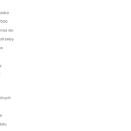
laska
7000
 nas do
otrzeby
ie
o
y
.
tórych
je
dytu