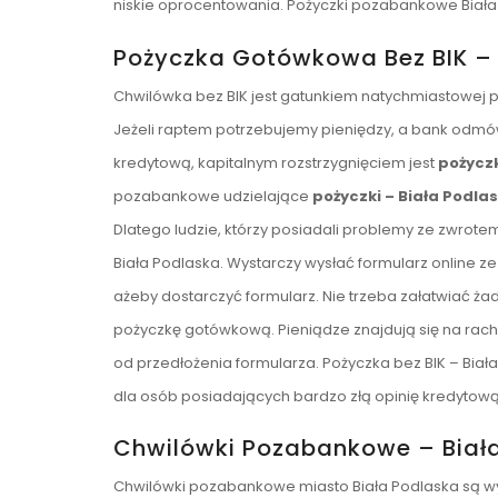
niskie oprocentowania. Pożyczki pozabankowe Biała 
Pożyczka Gotówkowa Bez BIK – 
Chwilówka bez BIK jest gatunkiem natychmiastowej po
Jeżeli raptem potrzebujemy pieniędzy, a bank odmówi
kredytową, kapitalnym rozstrzygnięciem jest
pożycz
pozabankowe udzielające
pożyczki – Biała Podla
Dlatego ludzie, którzy posiadali problemy ze zwro
Biała Podlaska. Wystarczy wysłać formularz online z
ażeby dostarczyć formularz. Nie trzeba załatwiać 
pożyczkę gotówkową. Pieniądze znajdują się na rac
od przedłożenia formularza. Pożyczka bez BIK – Bia
dla osób posiadających bardzo złą opinię kredytową,
Chwilówki Pozabankowe – Biał
Chwilówki pozabankowe miasto Biała Podlaska są wyłą