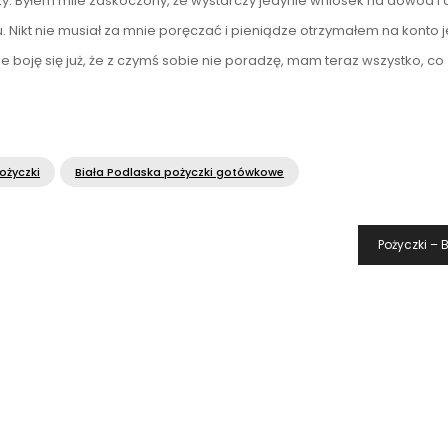
czy. Byłem mile zaskoczony, że wystarczy jedynie wniosek na dowód i
 Nikt nie musiał za mnie poręczać i pieniądze otrzymałem na konto 
boję się już, że z czymś sobie nie poradzę, mam teraz wszystko, co
ożyczki
Biała Podlaska pożyczki gotówkowe
Pożyczki – 