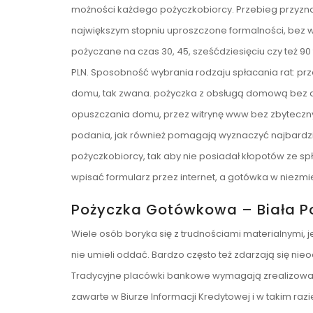
możności każdego pożyczkobiorcy. Przebieg przyznaw
największym stopniu uproszczone formalności, bez w
pożyczane na czas 30, 45, sześćdziesięciu czy też 9
PLN. Sposobność wybrania rodzaju spłacania rat: prz
domu, tak zwana. pożyczka z obsługą domową bez do
opuszczania domu, przez witrynę www bez zbyteczny
podania, jak również pomagają wyznaczyć najbardzi
pożyczkobiorcy, tak aby nie posiadał kłopotów ze sp
wpisać formularz przez internet, a gotówka w niezmi
Pożyczka Gotówkowa – Biała P
Wiele osób boryka się z trudnościami materialnymi, j
nie umieli oddać. Bardzo często też zdarzają się ni
Tradycyjne placówki bankowe wymagają zrealizowania
zawarte w Biurze Informacji Kredytowej i w takim ra