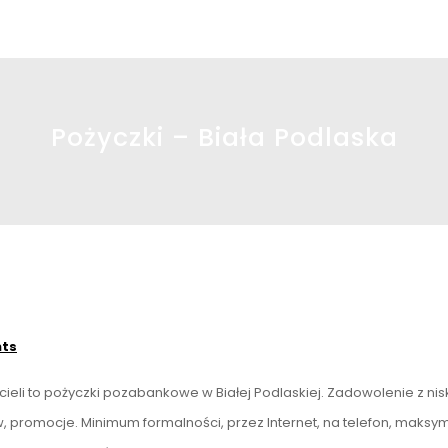
Pożyczki – Biała Podlaska
ts
zycieli to pożyczki pozabankowe w Białej Podlaskiej. Zadowolenie z ni
w, promocje. Minimum formalności, przez Internet, na telefon, maksy