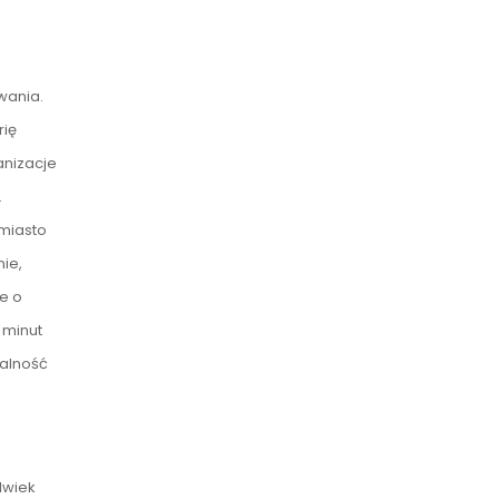
wania.
rię
anizacje
.
 miasto
ie,
e o
 minut
ualność
lwiek