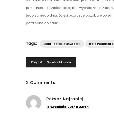
formalności, a ja nie załatwiałem jeszcze takich rze
przez Internet. Miałem kasę bez wychodzenia z domu.
tego samego dnia. Dzięki pożyczce pozabankowej nie 
potrzebne do nauki.
Tags:
Biała Podlaska chwilówki
Biała Podlaska p
Nawigacja
Pożyczki – Świętochłowice
Wpisu
2 Comments
Pożycz Najtaniej
13 września 2017 o 22:44