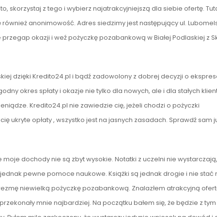
, skorzystaj z tego i wybierz najatrakcyjniejszą dla siebie ofertę. Tut
ię również anonimowość. Adres siedzimy jest następujący ul. Lubomels
e przegap okazji i weź pożyczkę pozabankową w Białej Podlaskiej z Sky
ej dzięki Kredito24.pl i bądź zadowolony z dobrej decyzji o ekspre
ny okres spłaty i okazje nie tylko dla nowych, ale i dla stałych klien
ieniądze. Kredito24.pl nie zawiedzie cię, jeżeli chodzi o pożyczki
cię ukryte opłaty , wszystko jest na jasnych zasadach. Sprawdź sam ju
moje dochody nie są zbyt wysokie. Notatki z uczelni nie wystarczają
y jednak pewne pomoce naukowe. Książki są jednak drogie i nie stać
ezmę niewielką pożyczkę pozabankową. Znalazłem atrakcyjną ofert
rzekonały mnie najbardziej. Na początku bałem się, że będzie z tym