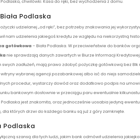
Podlaska, chwilówki. Kasa do ręki, bez wychodzenia z domu.
Biała Podlaska
życzki udzielanej „od ręki”, bez potrzeby znakowania jej wykorzysty
ł nam udzielenia jakiegoś kredytu ze względu na niekorzystną histo
ka gotówkowa
– Biała Podlaska. W przeciwieństwie do banków org
ska
nie sprawdzają danych zawartych w Biurze Informacji Kredytowej
tem swych zadłużeń, mają prawo zdobyć pożyczkę gotówkową bez BIk
e witryny wybranej agencji pozabankowej albo isć do niejs samodzieln
żadnych procedur, wystarczy dowód oraz dodatkowo podpis na umowi
hunku bankowym dosłownie w przeciągu paru ewentualnie kilkunastu
ła Podlaska jest znakomita, oraz jednocześnie uosabia jedyną ewent
 dla których drzwi do każdego banku są już z góry zamknięte.
a Podlaska
czną szansą dla tych ludzi, jakim bank odmówił udzielenia jakiejko