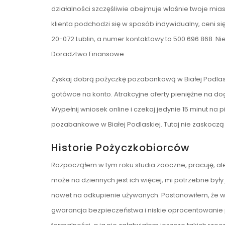
działalności szczęśliwie obejmuje właśnie twoje miasto
klienta podchodzi się w sposób indywidualny, ceni s
20-072 Lublin, a numer kontaktowy to 500 696 868. Ni
Doradztwo Finansowe.
Zyskaj dobrą pożyczkę pozabankową w Białej Podlaski
gotówce na konto. Atrakcyjne oferty pieniężne na dogod
Wypełnij wniosek online i czekaj jedynie 15 minut na p
pozabankowe w Białej Podlaskiej. Tutaj nie zaskoczą 
Historie Pożyczkobiorców
Rozpocząłem w tym roku studia zaoczne, pracuję, ale 
może na dziennych jest ich więcej, mi potrzebne był
nawet na odkupienie używanych. Postanowiłem, że w
gwarancja bezpieczeństwa i niskie oprocentowanie p