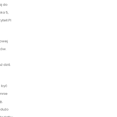
aj do
ka 5,
tell.Pl
sowej
tów.
ż dziś.
, być
 mnie
ę,
 dużo