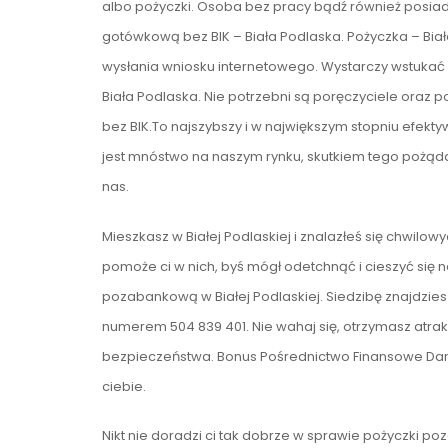
albo pożyczki. Osoba bez pracy bądź również posiad
gotówkową bez BIK – Biała Podlaska. Pożyczka – Biał
wysłania wniosku internetowego. Wystarczy wstukać 
Biała Podlaska. Nie potrzebni są poręczyciele oraz
bez BIK.To najszybszy i w największym stopniu efek
jest mnóstwo na naszym rynku, skutkiem tego pożąda
nas.
Mieszkasz w Białej Podlaskiej i znalazłeś się chwil
pomoże ci w nich, byś mógł odetchnąć i cieszyć się
pozabankową w Białej Podlaskiej. Siedzibę znajdzies
numerem 504 839 401. Nie wahaj się, otrzymasz atra
bezpieczeństwa. Bonus Pośrednictwo Finansowe Dani
ciebie.
Nikt nie doradzi ci tak dobrze w sprawie pożyczki po