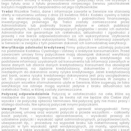
zawieraniem umowy o kredyt konsumencki (pożyczkę) oraz nie uzyskuje z
tego tytułu oraz z tytułu prowadzenia ninijeszego Serwisu jakichkolwiek
korzyści majątkowych bezpośrednio od jego Użytkowników.
Treści
Wszelkie Treści, dane i informacje zawarte w Serwisie nie stanowią
oferty w rozumieniu ustawy z dnia 23 kwietnia 1964 r. Kodeks cywilny a także
nie są rekomendacją, usługą doradztwa i pośrednictwa finansowego,
inwestycyjnego, prawnego itp. Treści zostały zamieszczone przez
Administratora lub podmioty trzecie jedynie w celach publikacji
subiektywnych, luźnych i niezobowiązujących poglądów i analiz ich autorów.
Administrator nie gwarantuje ich rzetelności, aktualności i zgodności z
prawdą i nie bierze odpowiedzialności za ich wykorzystanie. Użytkownik
ponosi wyłączne ryzyko wykorzystania Treści, danych i informacji zawartych
w Serwisie i w związku z tym powinien dokonać ich samodzielnej weryfikacji.
Weryfikacja zdolności kredytowej
Firmy pożyczkowe udzielają pożyczek
na podstawie Kodeksu Cywilnego i Ustawy o kredycie konsumenckim. Przed
zawarciem umowy firmy pożyczkowe mają obowiązek dokonać weryfikacji
zdolności kredytowej konsumentów i oceny ryzyka kredytowego na
podstawie informacji uzyskanych od konsumenta lub informacji zawartych w
bazie danych lub zbiorze danych kredytodawcy. Konsument ma obowiązek
przedstawienia, na żądanie kredytodawcy, dokumentów i informacji
niezbędnych do dokonania oceny ryzyka kredytowego. Jeżeli kredytodawcą
jest bank, ocena ryzyka kredytowego dokonywana jest przy uwzględnieniu
art. 70 ustawy z dnia 29 sierpnia 1997 r. – Prawo bankowe. W związku z
powyższym wszelkie sformułowania użyte w Serwisie, które sugerują, że taka
weryfikacja nie istnieje mogą wynikać jedynie z braku aktualności lub
rzetelności Treści, w której zostały zamieszczone.
Pożyczaj odpowiedzialnie
Pożyczaj w ostateczności na cele, które są
niezbędne do życia. Upewnij się, że kwota rat nie będzie dla Ciebie zbyt
wysoka i że pożyczkę spłacisz terminowo. Nie pożyczaj gdy nie masz pracy i
stałego dochodu. Nie spłacaj pożyczek innymi pożyczkami.
Uwaga!
Przed zaciągnięciem pożyczki sprawdź wiarygodność firmy
pożyczkowej, umowę oraz warunki pożyczki a przede wszystkim: - całkowity
koszt pożyczki, - wysokości oprocentowania, - wysokość prowizji za
udzielenie pożyczki i wysokość opłat administracyjnych, przygotowawczych,
ubezpieczeń itp., - procedurę na wypadek braku lub nieterminowej spłaty
pożyczki w tym wysokość opłat windykacyjnych, za monity, upomnienia,
wezwania a także wysokość odsetek karnych, - możliwość, warunki i koszt