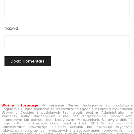
Nazwa
Ważne informacje
O serwisie
Serwis funkcjonuje na podstawie
Regulaminu. Dane osobowe są przetwarzane zgodnie z Polityką Prywatności.
Używamy Cookies i podobnych technologii.
Ważne
Administrator nie
świadczy usług finansowych i nie jest kredytodawcą, pośrednikiem
finansowym lub pośrednikiem kredytowym w rozumieniu Ustawy z dnia 12
maja 2011 r. o kredycie konsumenckim (Dz.U. 2011 Nr 126 poz. 715).
Administrator prowadząc niniejszy Serwisu nie dokonuje czynności
faktycznych lub prawnych związanych z przygotowaniem, oferowaniem lub