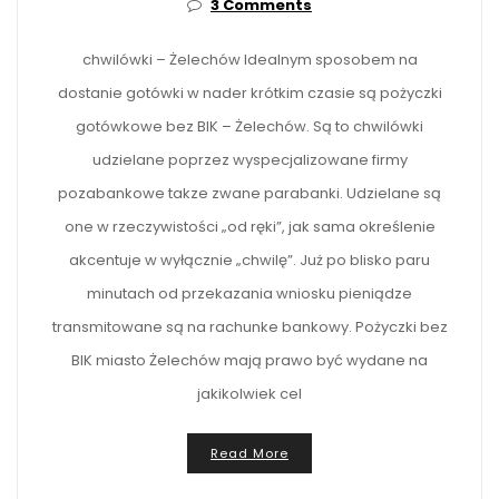
3 Comments
chwilówki – Żelechów Idealnym sposobem na
dostanie gotówki w nader krótkim czasie są pożyczki
gotówkowe bez BIK – Żelechów. Są to chwilówki
udzielane poprzez wyspecjalizowane firmy
pozabankowe takze zwane parabanki. Udzielane są
one w rzeczywistości „od ręki”, jak sama określenie
akcentuje w wyłącznie „chwilę”. Już po blisko paru
minutach od przekazania wniosku pieniądze
transmitowane są na rachunke bankowy. Pożyczki bez
BIK miasto Żelechów mają prawo być wydane na
jakikolwiek cel
Read More