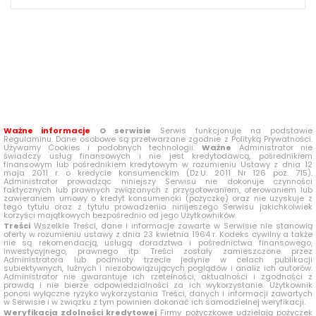
Ważne informacje
O serwisie
Serwis funkcjonuje na podstawie
Regulaminu. Dane osobowe są przetwarzane zgodnie z Polityką Prywatności.
Używamy Cookies i podobnych technologii.
Ważne
Administrator nie
świadczy usług finansowych i nie jest kredytodawcą, pośrednikiem
finansowym lub pośrednikiem kredytowym w rozumieniu Ustawy z dnia 12
maja 2011 r. o kredycie konsumenckim (Dz.U. 2011 Nr 126 poz. 715).
Administrator prowadząc niniejszy Serwisu nie dokonuje czynności
faktycznych lub prawnych związanych z przygotowaniem, oferowaniem lub
zawieraniem umowy o kredyt konsumencki (pożyczkę) oraz nie uzyskuje z
tego tytułu oraz z tytułu prowadzenia ninijeszego Serwisu jakichkolwiek
korzyści majątkowych bezpośrednio od jego Użytkowników.
Treści
Wszelkie Treści, dane i informacje zawarte w Serwisie nie stanowią
oferty w rozumieniu ustawy z dnia 23 kwietnia 1964 r. Kodeks cywilny a także
nie są rekomendacją, usługą doradztwa i pośrednictwa finansowego,
inwestycyjnego, prawnego itp. Treści zostały zamieszczone przez
Administratora lub podmioty trzecie jedynie w celach publikacji
subiektywnych, luźnych i niezobowiązujących poglądów i analiz ich autorów.
Administrator nie gwarantuje ich rzetelności, aktualności i zgodności z
prawdą i nie bierze odpowiedzialności za ich wykorzystanie. Użytkownik
ponosi wyłączne ryzyko wykorzystania Treści, danych i informacji zawartych
w Serwisie i w związku z tym powinien dokonać ich samodzielnej weryfikacji.
Weryfikacja zdolności kredytowej
Firmy pożyczkowe udzielają pożyczek