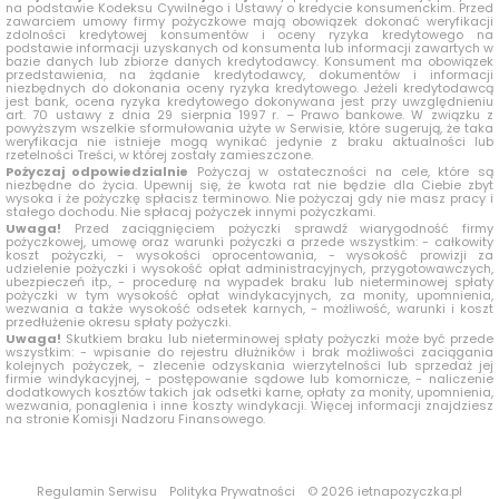
na podstawie Kodeksu Cywilnego i Ustawy o kredycie konsumenckim. Przed
zawarciem umowy firmy pożyczkowe mają obowiązek dokonać weryfikacji
zdolności kredytowej konsumentów i oceny ryzyka kredytowego na
podstawie informacji uzyskanych od konsumenta lub informacji zawartych w
bazie danych lub zbiorze danych kredytodawcy. Konsument ma obowiązek
przedstawienia, na żądanie kredytodawcy, dokumentów i informacji
niezbędnych do dokonania oceny ryzyka kredytowego. Jeżeli kredytodawcą
jest bank, ocena ryzyka kredytowego dokonywana jest przy uwzględnieniu
art. 70 ustawy z dnia 29 sierpnia 1997 r. – Prawo bankowe. W związku z
powyższym wszelkie sformułowania użyte w Serwisie, które sugerują, że taka
weryfikacja nie istnieje mogą wynikać jedynie z braku aktualności lub
rzetelności Treści, w której zostały zamieszczone.
Pożyczaj odpowiedzialnie
Pożyczaj w ostateczności na cele, które są
niezbędne do życia. Upewnij się, że kwota rat nie będzie dla Ciebie zbyt
wysoka i że pożyczkę spłacisz terminowo. Nie pożyczaj gdy nie masz pracy i
stałego dochodu. Nie spłacaj pożyczek innymi pożyczkami.
Uwaga!
Przed zaciągnięciem pożyczki sprawdź wiarygodność firmy
pożyczkowej, umowę oraz warunki pożyczki a przede wszystkim: - całkowity
koszt pożyczki, - wysokości oprocentowania, - wysokość prowizji za
udzielenie pożyczki i wysokość opłat administracyjnych, przygotowawczych,
ubezpieczeń itp., - procedurę na wypadek braku lub nieterminowej spłaty
pożyczki w tym wysokość opłat windykacyjnych, za monity, upomnienia,
wezwania a także wysokość odsetek karnych, - możliwość, warunki i koszt
przedłużenie okresu spłaty pożyczki.
Uwaga!
Skutkiem braku lub nieterminowej spłaty pożyczki może być przede
wszystkim: - wpisanie do rejestru dłużników i brak możliwości zaciągania
kolejnych pożyczek, - zlecenie odzyskania wierzytelności lub sprzedaż jej
firmie windykacyjnej, - postępowanie sądowe lub komornicze, - naliczenie
dodatkowych kosztów takich jak odsetki karne, opłaty za monity, upomnienia,
wezwania, ponaglenia i inne koszty windykacji. Więcej informacji znajdziesz
na stronie Komisji Nadzoru Finansowego.
Regulamin Serwisu
Polityka Prywatności
© 2026 ietnapozyczka.pl