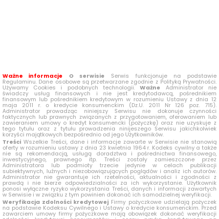
Ważne informacje
O serwisie
Serwis funkcjonuje na podstawie
Regulaminu. Dane osobowe są przetwarzane zgodnie z Polityką Prywatności.
Używamy Cookies i podobnych technologii.
Ważne
Administrator nie
świadczy usług finansowych i nie jest kredytodawcą, pośrednikiem
finansowym lub pośrednikiem kredytowym w rozumieniu Ustawy z dnia 12
maja 2011 r. o kredycie konsumenckim (Dz.U. 2011 Nr 126 poz. 715).
Administrator prowadząc niniejszy Serwisu nie dokonuje czynności
faktycznych lub prawnych związanych z przygotowaniem, oferowaniem lub
zawieraniem umowy o kredyt konsumencki (pożyczkę) oraz nie uzyskuje z
tego tytułu oraz z tytułu prowadzenia ninijeszego Serwisu jakichkolwiek
korzyści majątkowych bezpośrednio od jego Użytkowników.
Treści
Wszelkie Treści, dane i informacje zawarte w Serwisie nie stanowią
oferty w rozumieniu ustawy z dnia 23 kwietnia 1964 r. Kodeks cywilny a także
nie są rekomendacją, usługą doradztwa i pośrednictwa finansowego,
inwestycyjnego, prawnego itp. Treści zostały zamieszczone przez
Administratora lub podmioty trzecie jedynie w celach publikacji
subiektywnych, luźnych i niezobowiązujących poglądów i analiz ich autorów.
Administrator nie gwarantuje ich rzetelności, aktualności i zgodności z
prawdą i nie bierze odpowiedzialności za ich wykorzystanie. Użytkownik
ponosi wyłączne ryzyko wykorzystania Treści, danych i informacji zawartych
w Serwisie i w związku z tym powinien dokonać ich samodzielnej weryfikacji.
Weryfikacja zdolności kredytowej
Firmy pożyczkowe udzielają pożyczek
na podstawie Kodeksu Cywilnego i Ustawy o kredycie konsumenckim. Przed
zawarciem umowy firmy pożyczkowe mają obowiązek dokonać weryfikacji