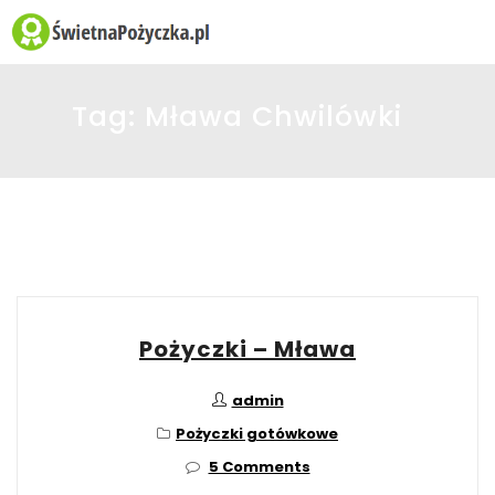
☰
Tag:
Mława Chwilówki
Pożyczki – Mława
admin
Pożyczki gotówkowe
5 Comments