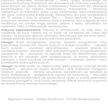
zdolności kredytowej konsumentów i oceny ryzyka kredytowego na
podstawie informacji uzyskanych od konsumenta lub informacji zawartych w
bazie danych lub zbiorze danych kredytodawcy. Konsument ma obowiązek
przedstawienia, na żądanie kredytodawcy, dokumentów i informacji
niezbędnych do dokonania oceny ryzyka kredytowego. Jeżeli kredytodawcą
jest bank, ocena ryzyka kredytowego dokonywana jest przy uwzględnieniu
art. 70 ustawy z dnia 29 sierpnia 1997 r. – Prawo bankowe. W związku z
powyższym wszelkie sformułowania użyte w Serwisie, które sugerują, że taka
weryfikacja nie istnieje mogą wynikać jedynie z braku aktualności lub
rzetelności Treści, w której zostały zamieszczone.
Pożyczaj odpowiedzialnie
Pożyczaj w ostateczności na cele, które są
niezbędne do życia. Upewnij się, że kwota rat nie będzie dla Ciebie zbyt
wysoka i że pożyczkę spłacisz terminowo. Nie pożyczaj gdy nie masz pracy i
stałego dochodu. Nie spłacaj pożyczek innymi pożyczkami.
Uwaga!
Przed zaciągnięciem pożyczki sprawdź wiarygodność firmy
pożyczkowej, umowę oraz warunki pożyczki a przede wszystkim: - całkowity
koszt pożyczki, - wysokości oprocentowania, - wysokość prowizji za
udzielenie pożyczki i wysokość opłat administracyjnych, przygotowawczych,
ubezpieczeń itp., - procedurę na wypadek braku lub nieterminowej spłaty
pożyczki w tym wysokość opłat windykacyjnych, za monity, upomnienia,
wezwania a także wysokość odsetek karnych, - możliwość, warunki i koszt
przedłużenie okresu spłaty pożyczki.
Uwaga!
Skutkiem braku lub nieterminowej spłaty pożyczki może być przede
wszystkim: - wpisanie do rejestru dłużników i brak możliwości zaciągania
kolejnych pożyczek, - zlecenie odzyskania wierzytelności lub sprzedaż jej
firmie windykacyjnej, - postępowanie sądowe lub komornicze, - naliczenie
dodatkowych kosztów takich jak odsetki karne, opłaty za monity, upomnienia,
wezwania, ponaglenia i inne koszty windykacji. Więcej informacji znajdziesz
na stronie Komisji Nadzoru Finansowego.
Regulamin Serwisu
Polityka Prywatności
© 2026 ietnapozyczka.pl