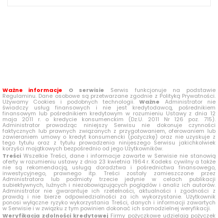
Ważne informacje
O serwisie
Serwis funkcjonuje na podstawie
Regulaminu. Dane osobowe są przetwarzane zgodnie z Polityką Prywatności.
Używamy Cookies i podobnych technologii.
Ważne
Administrator nie
świadczy usług finansowych i nie jest kredytodawcą, pośrednikiem
finansowym lub pośrednikiem kredytowym w rozumieniu Ustawy z dnia 12
maja 2011 r. o kredycie konsumenckim (Dz.U. 2011 Nr 126 poz. 715).
Administrator prowadząc niniejszy Serwisu nie dokonuje czynności
faktycznych lub prawnych związanych z przygotowaniem, oferowaniem lub
zawieraniem umowy o kredyt konsumencki (pożyczkę) oraz nie uzyskuje z
tego tytułu oraz z tytułu prowadzenia ninijeszego Serwisu jakichkolwiek
korzyści majątkowych bezpośrednio od jego Użytkowników.
Treści
Wszelkie Treści, dane i informacje zawarte w Serwisie nie stanowią
oferty w rozumieniu ustawy z dnia 23 kwietnia 1964 r. Kodeks cywilny a także
nie są rekomendacją, usługą doradztwa i pośrednictwa finansowego,
inwestycyjnego, prawnego itp. Treści zostały zamieszczone przez
Administratora lub podmioty trzecie jedynie w celach publikacji
subiektywnych, luźnych i niezobowiązujących poglądów i analiz ich autorów.
Administrator nie gwarantuje ich rzetelności, aktualności i zgodności z
prawdą i nie bierze odpowiedzialności za ich wykorzystanie. Użytkownik
ponosi wyłączne ryzyko wykorzystania Treści, danych i informacji zawartych
w Serwisie i w związku z tym powinien dokonać ich samodzielnej weryfikacji.
Weryfikacja zdolności kredytowej
Firmy pożyczkowe udzielają pożyczek