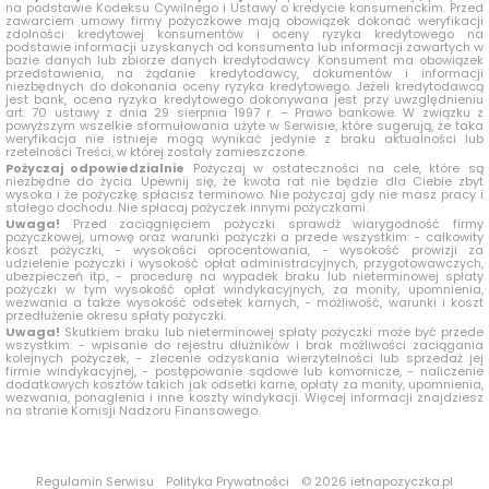
na podstawie Kodeksu Cywilnego i Ustawy o kredycie konsumenckim. Przed
zawarciem umowy firmy pożyczkowe mają obowiązek dokonać weryfikacji
zdolności kredytowej konsumentów i oceny ryzyka kredytowego na
podstawie informacji uzyskanych od konsumenta lub informacji zawartych w
bazie danych lub zbiorze danych kredytodawcy. Konsument ma obowiązek
przedstawienia, na żądanie kredytodawcy, dokumentów i informacji
niezbędnych do dokonania oceny ryzyka kredytowego. Jeżeli kredytodawcą
jest bank, ocena ryzyka kredytowego dokonywana jest przy uwzględnieniu
art. 70 ustawy z dnia 29 sierpnia 1997 r. – Prawo bankowe. W związku z
powyższym wszelkie sformułowania użyte w Serwisie, które sugerują, że taka
weryfikacja nie istnieje mogą wynikać jedynie z braku aktualności lub
rzetelności Treści, w której zostały zamieszczone.
Pożyczaj odpowiedzialnie
Pożyczaj w ostateczności na cele, które są
niezbędne do życia. Upewnij się, że kwota rat nie będzie dla Ciebie zbyt
wysoka i że pożyczkę spłacisz terminowo. Nie pożyczaj gdy nie masz pracy i
stałego dochodu. Nie spłacaj pożyczek innymi pożyczkami.
Uwaga!
Przed zaciągnięciem pożyczki sprawdź wiarygodność firmy
pożyczkowej, umowę oraz warunki pożyczki a przede wszystkim: - całkowity
koszt pożyczki, - wysokości oprocentowania, - wysokość prowizji za
udzielenie pożyczki i wysokość opłat administracyjnych, przygotowawczych,
ubezpieczeń itp., - procedurę na wypadek braku lub nieterminowej spłaty
pożyczki w tym wysokość opłat windykacyjnych, za monity, upomnienia,
wezwania a także wysokość odsetek karnych, - możliwość, warunki i koszt
przedłużenie okresu spłaty pożyczki.
Uwaga!
Skutkiem braku lub nieterminowej spłaty pożyczki może być przede
wszystkim: - wpisanie do rejestru dłużników i brak możliwości zaciągania
kolejnych pożyczek, - zlecenie odzyskania wierzytelności lub sprzedaż jej
firmie windykacyjnej, - postępowanie sądowe lub komornicze, - naliczenie
dodatkowych kosztów takich jak odsetki karne, opłaty za monity, upomnienia,
wezwania, ponaglenia i inne koszty windykacji. Więcej informacji znajdziesz
na stronie Komisji Nadzoru Finansowego.
Regulamin Serwisu
Polityka Prywatności
© 2026 ietnapozyczka.pl